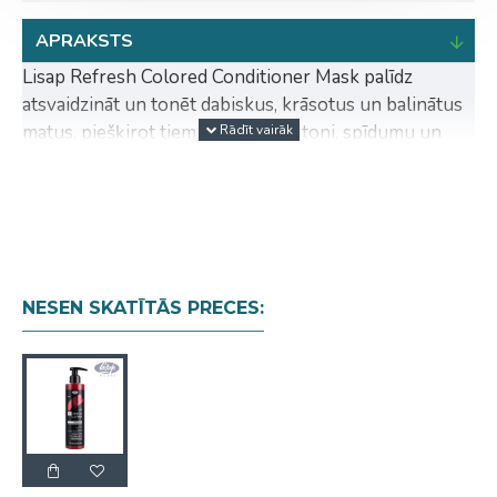
APRAKSTS
Lisap Refresh Colored Conditioner Mask palīdz
atsvaidzināt un tonēt dabiskus, krāsotus un balinātus
matus, piešķirot tiem intensīvāku toni, spīdumu un
koptu izskatu. Ideāls risinājums matu krāsas
uzturēšanai starp krāsošanas reizēm vai jauna toņa
akcentēšanai mājas apstākļos.
Atsvaidzini savu matu krāsu
Redzams rezultāts jau pēc dažām minūtēm
NESEN SKATĪTĀS PRECES:
Krāsas tonis izbalē vienmērīgi un saglabā
dabisku efektu
Nesatur amonjaku
Formula bagātināta ar 100% dabīgu kamēlijas
eļļu un wakame aļģu ekstraktu
Intensīvi kondicionē matus un piešķir īpašu