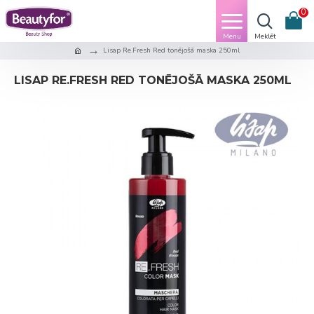
0
Lisap Re.Fresh Red tonējošā maska 250ml
LISAP RE.FRESH RED TONĒJOŠĀ MASKA 250ML