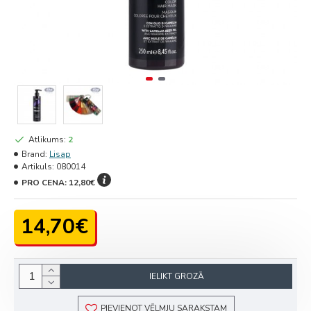
Atlikums:
2
Brand:
Lisap
Artikuls:
080014
PRO CENA:
12,80€
14,70€
IELIKT GROZĀ
PIEVIENOT VĒLMJU SARAKSTAM