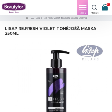
0
Lisap Re.Fresh Violet tonējošā maska 250ml
LISAP RE.FRESH VIOLET TONĒJOŠĀ MASKA
250ML