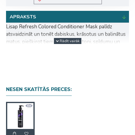
APRAKSTS
Lisap Refresh Colored Conditioner Mask palīdz
atsvaidzināt un tonēt dabiskus, krāsotus un balinātus
matus, piešķirot tiem intensīvāku toni, spīdumu un
koptu izskatu. Ideāls risinājums matu krāsas
uzturēšanai starp krāsošanas reizēm vai jauna toņa
akcentēšanai mājas apstākļos.
Atsvaidzini savu matu krāsu
Redzams rezultāts jau pēc dažām minūtēm
NESEN SKATĪTĀS PRECES:
Krāsas tonis izbalē vienmērīgi un saglabā
dabisku efektu
Nesatur amonjaku
Formula bagātināta ar 100% dabīgu kamēlijas
eļļu un wakame aļģu ekstraktu
Intensīvi kondicionē matus un piešķir īpašu