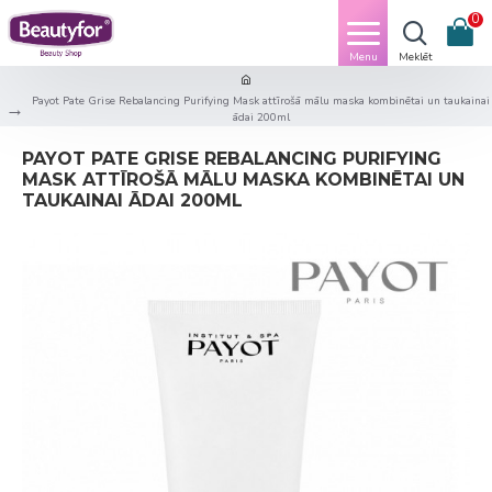
0
Payot Pate Grise Rebalancing Purifying Mask attīrošā mālu maska kombinētai un taukainai
ādai 200ml
PAYOT PATE GRISE REBALANCING PURIFYING
MASK ATTĪROŠĀ MĀLU MASKA KOMBINĒTAI UN
TAUKAINAI ĀDAI 200ML