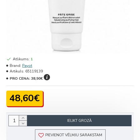
Atlikums:
1
Brand:
Payot
Artikuls:
65119139
PRO CENA:
38,90€
48,60€
IELIKT GROZĀ
PIEVIENOT VĒLMJU SARAKSTAM