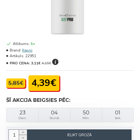
Atlikums:
5+
Brand:
Kepro
Artikuls:
22951
PRO CENA:
3,11€
4,15€
4,39€
5,85€
ŠĪ AKCIJA BEIGSIES PĒC:
23
04
50
01
Dien.
Stund.
Min.
Sek.
IELIKT GROZĀ