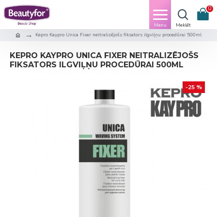
0
Kepro Kaypro Unica Fixer neitralizējošs fiksators ilgviļņu procedūrai 500ml
KEPRO KAYPRO UNICA FIXER NEITRALIZĒJOŠS
FIKSATORS ILGVIĻŅU PROCEDŪRAI 500ML
-25 %