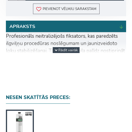
PIEVIENOT VĒLMJU SARAKSTAM
APRAKSTS
Profesionāls neitralizējošs fiksators, kas paredzēts
ilgviļņu procedūras noslēgumam un jaunizveidoto
loku stabilizēšanai. Tā īpašā formula palīdz nostiprināt
matu struktūru pēc ilgviļņu veidošanas, nodrošinot
lokām ilgstošu elastību, izteiksmīgu formu un dabisku
spīdumu. Bagātināts ar aktīvajām sastāvdaļām, kas
palīdz nostiprināt matu šķiedras un saglabāt ilgviļņu
rezultātu, vienlaikus padarot matus mīkstus, elastīgus
un viegli kopjamus.
NESEN SKATĪTĀS PRECES:
Priekšrocības:
Stabilizē un nostiprina jaunizveidoto matu
formu;