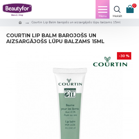
0
Courtin Lip Balm barojošs un aizsargājošs lūpu balzams 15ml
COURTIN LIP BALM BAROJOŠS UN
AIZSARGĀJOŠS LŪPU BALZAMS 15ML
-30 %