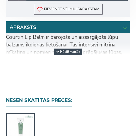
PIEVIENOT VĒLMJU SARAKSTAM
APRAKSTS
Courtin Lip Balm ir barojošs un aizsargājošs lūpu
balzams ikdienas lietošanai. Tas intensīvi mitrina,
mīkstina un nomierina sausas, sasprēgājušas lūpas,
vienlaikus pasargājot tās no ārējās vides ietekmes.
Balzamu var lietot arī profilaktiski, lai palīdzētu
samazināt aukstumpumpu veidošanās risku.
Pateicoties rūpīgi izvēlētajām aktīvajām sastāvdaļām,
lūpas kļūst gludas, mīkstas un komfortablas jau pēc
pirmās lietošanas reizes.
NESEN SKATĪTĀS PRECES:
Galvenās priekšrocības:
Intensīvi mitrina un baro lūpas.
Nomierina sausas un kairinātas lūpas.