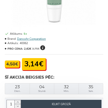
Atlikums:
5+
Brand:
Dancohr Corparation
Artikuls:
40062
PRO CENA:
2,62€
3,75€
3,14€
4,50€
ŠĪ AKCIJA BEIGSIES PĒC:
23
04
32
35
Dien.
Stund.
Min.
Sek.
IELIKT GROZĀ