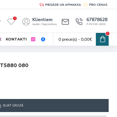
PIEGĀDE UN APMAKSA
PRO CENAS
0
Klientiem
67878628
Ienākt / Reģistrēties
P-Pk 9:00-18:00
0
0 prece(s) - 0,00€
E
KONTAKTI
T5880 080
IELIKT GROZĀ