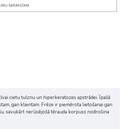
ĒLMJU SARAKSTAM
vai cietu tulznu un hiperkeratozes apstrādei. Īpašā
tam, gan klientam. Frēze ir piemērota lietošanai gan
riālu, savukārt nerūsējošā tērauda korpuss nodrošina