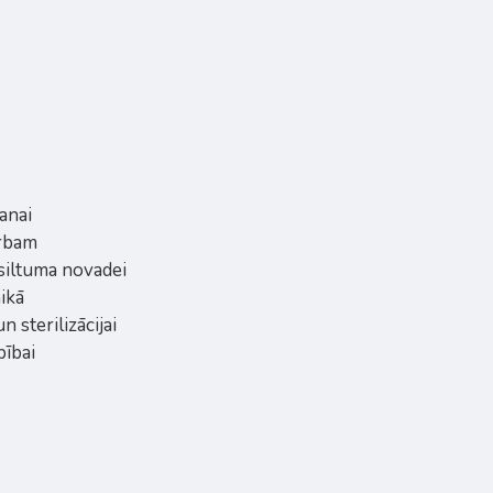
anai
arbam
 siltuma novadei
ikā
 sterilizācijai
bībai