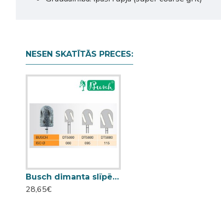
NESEN SKATĪTĀS PRECES:
Busch dimanta slīpēšanas frēze DT5880 080
28,65€