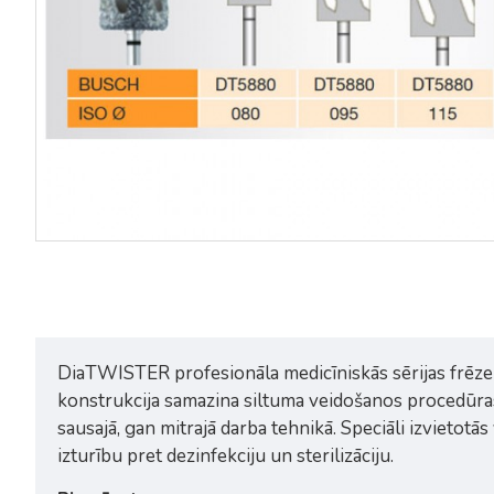
DiaTWISTER profesionāla medicīniskās sērijas frēze a
konstrukcija samazina siltuma veidošanos procedūras 
sausajā, gan mitrajā darba tehnikā. Speciāli izvietotā
izturību pret dezinfekciju un sterilizāciju.