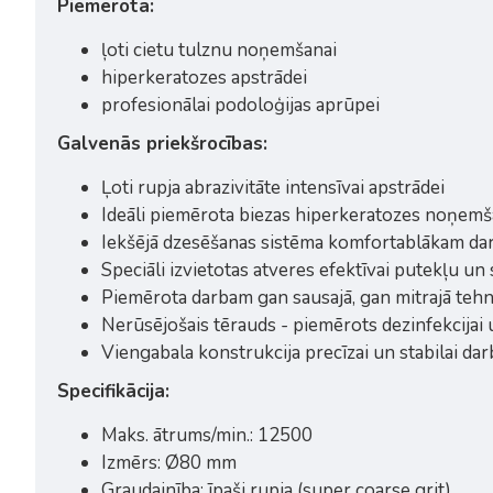
Piemērota:
ļoti cietu tulznu noņemšanai
hiperkeratozes apstrādei
profesionālai podoloģijas aprūpei
Galvenās priekšrocības:
Ļoti rupja abrazivitāte intensīvai apstrādei
Ideāli piemērota biezas hiperkeratozes noņemš
Iekšējā dzesēšanas sistēma komfortablākam d
Speciāli izvietotas atveres efektīvai putekļu un
Piemērota darbam gan sausajā, gan mitrajā tehn
Nerūsējošais tērauds - piemērots dezinfekcijai un
Viengabala konstrukcija precīzai un stabilai dar
Specifikācija:
Maks. ātrums/min.: 12500
Izmērs: Ø80 mm
Graudainība: īpaši rupja (super coarse grit)