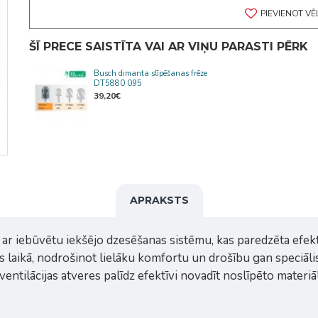
PIEVIENOT V
ŠĪ PRECE SAISTĪTA VAI AR VIŅU PARASTI PĒRK
Busch dimanta slīpēšanas frēze
DT5880 095
39,20€
APRAKSTS
r iebūvētu iekšējo dzesēšanas sistēmu, kas paredzēta efektī
laikā, nodrošinot lielāku komfortu un drošību gan speciālis
s ventilācijas atveres palīdz efektīvi novadīt noslīpēto mate