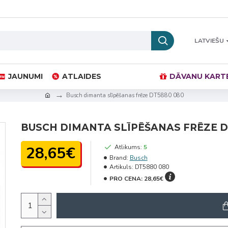
LATVIEŠU
JAUNUMI
ATLAIDES
DĀVANU KART
Busch dimanta slīpēšanas frēze DT5880 080
BUSCH DIMANTA SLĪPĒŠANAS FRĒZE D
28,65€
Atlikums:
5
Brand:
Busch
Artikuls:
DT5880 080
PRO CENA:
28,65€