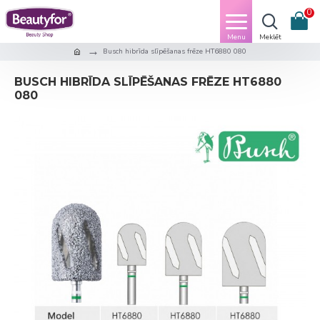
0
Busch hibrīda slīpēšanas frēze HT6880 080
BUSCH HIBRĪDA SLĪPĒŠANAS FRĒZE HT6880
080