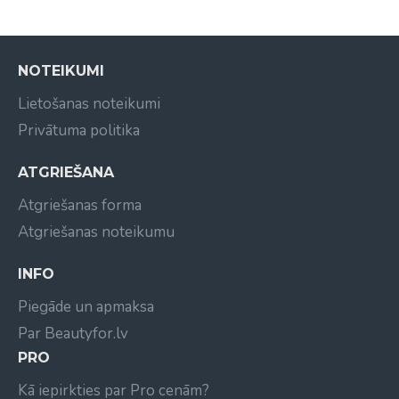
biezu tulznu noņemšanai
hiperkeratozes apstrādei
profesionālai podoloģijas aprūpei
NOTEIKUMI
Galvenās priekšrocības:
Lietošanas noteikumi
Inovatīvs hibrīda abrazīvs - dimanta un
Privātuma politika
keramikas kombinācija
Rupja abrazivitāte efektīvai materiāla
ATGRIEŠANA
noņemšanai
Atgriešanas forma
Augsta materiāla noņemšanas veiktspēja
Gludāka apstrādātā virsma
Atgriešanas noteikumu
Samazina nepieciešamību pēc papildu apstrādes
INFO
Iekšējā dzesēšanas sistēma komfortablākam
darbam
Piegāde un apmaksa
Nerūsējošā tērauda korpuss piemērots
Par Beautyfor.lv
dezinfekcijai un sterilizācijai
PRO
Viengabala konstrukcija precīzai un stabilai
darbībai
Kā iepirkties par Pro cenām?