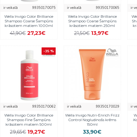
ir veikalā
99350170075
ir veikalā
99350170065
ir v
Wella Invigo Color Brilliance
Wella Invigo Color Brilliance
Wel
Shampoo Coarse Šampūns
Shampoo Coarse Šampūns
Sh
krāsotiem matiem 1000ml
krāsotiem matiem 250ml
k
27,23€
13,97€
41,90€
21,50€
-35 %
ir veikalā
99350170062
ir veikalā
99350170029
ir v
Wella Invigo Color Brilliance
Wella Invigo Nutri-Enrich Frizz
W
Shampoo Fine Šampūns
Control Nogludinošs krēms
Ko
krāsotiem matiem 500ml
150ml
19,27€
33,90€
29,65€