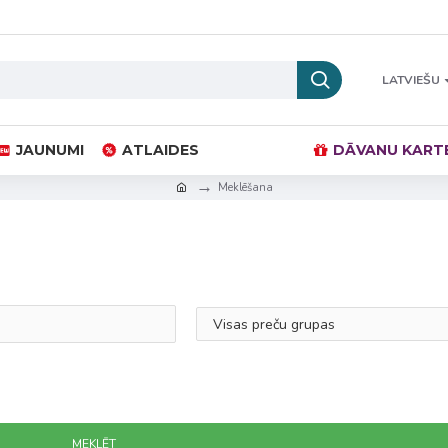
LATVIEŠU
JAUNUMI
ATLAIDES
DĀVANU KART
Meklēšana
MEKLĒT