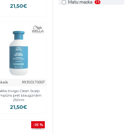
Matu maska
19
21,50€
Matu pasta
2
Matu putas
8
Matu sprejs
8
Matu tonēšanas līdzekļi
4
Matu želeja
4
Nenomazgājams
1
kondicionieris
Oksidants
3
eikalā
99350170007
Šampūns
35
ella Invigo Clean Scalp
Sausais šampūns
2
mpūns pret blaugznām
250ml
21,50€
-35 %