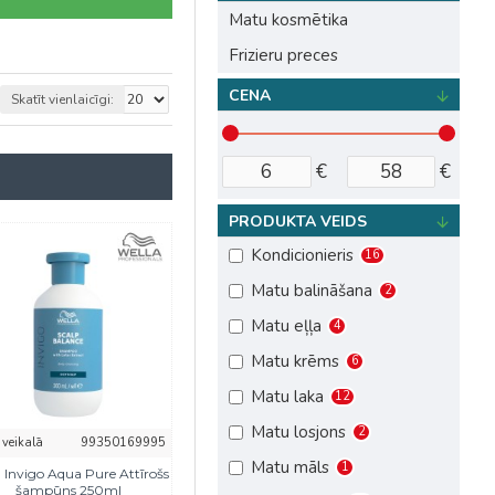
Matu kosmētika
Frizieru preces
CENA
Skatīt vienlaicīgi:
€
€
PRODUKTA VEIDS
Kondicionieris
16
Matu balināšana
2
Matu eļļa
4
Matu krēms
6
Matu laka
12
Matu losjons
2
 veikalā
99350169995
Matu māls
1
 Invigo Aqua Pure Attīrošs
šampūns 250ml