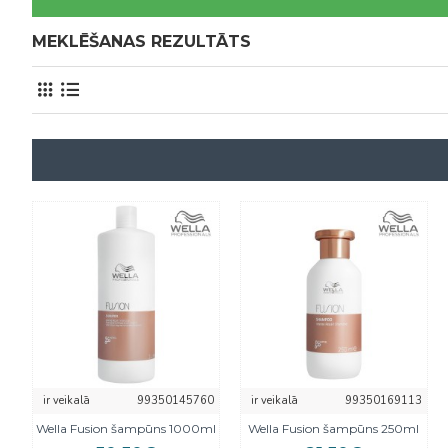
MEKLĒŠANAS REZULTĀTS
ir veikalā
99350145760
ir veikalā
99350169113
Wella Fusion šampūns 1000ml
Wella Fusion šampūns 250ml