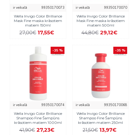
ir veikalā
99350170073
ir veikalā
99350170070
Wella Invigo Color Brilliance
Wella Invigo Color Brilliance
Mask Fine maska krāsotiem
Mask Fine maska krāsotiem
matiem 150ml
matiem 500ml
17,55€
29,12€
27,00€
44,80€
-35 %
-35 %
ir veikalā
99350170074
ir veikalā
99350170068
Wella Invigo Color Brilliance
Wella Invigo Color Brilliance
Shampoo Fine Šampūns
Shampoo Fine Šampūns
krāsotiem matiem 1000ml
krāsotiem matiem 250ml
27,23€
13,97€
41,90€
21,50€