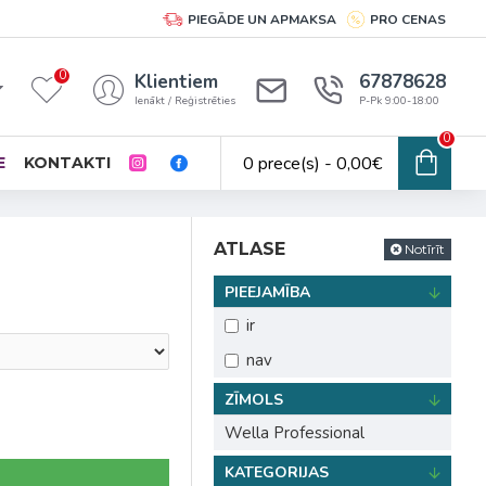
PIEGĀDE UN APMAKSA
PRO CENAS
0
Klientiem
67878628
Ienākt / Reģistrēties
P-Pk 9:00-18:00
0
0 prece(s) - 0,00€
E
KONTAKTI
ATLASE
Notīrīt
PIEEJAMĪBA
ir
nav
ZĪMOLS
Wella Professional
KATEGORIJAS