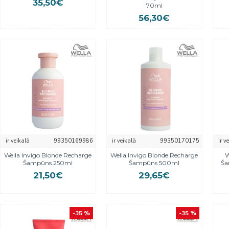
35,50€
70ml
56,30€
ir veikalā
99350169986
ir veikalā
99350170175
ir v
Wella Invigo Blonde Recharge
Wella Invigo Blonde Recharge
W
Šampūns 250ml
Šampūns 500ml
Ša
21,50€
29,65€
-35 %
-35 %