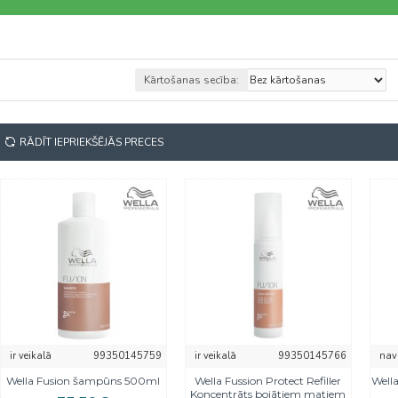
Kārtošanas secība:
RĀDĪT IEPRIEKŠĒJĀS PRECES
ir veikalā
99350145759
ir veikalā
99350145766
nav
Wella Fusion šampūns 500ml
Wella Fussion Protect Refiller
Wella
Koncentrāts bojātiem matiem