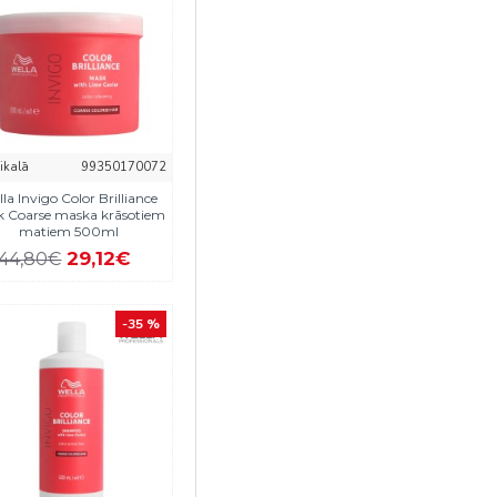
eikalā
99350170072
la Invigo Color Brilliance
k Coarse maska krāsotiem
matiem 500ml
29,12€
44,80€
-35 %