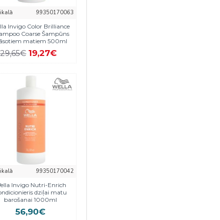
eikalā
99350170063
la Invigo Color Brilliance
ampoo Coarse Šampūns
rāsotiem matiem 500ml
19,27€
29,65€
eikalā
99350170042
ella Invigo Nutri-Enrich
ndicionieris dziļai matu
barošanai 1000ml
56,90€