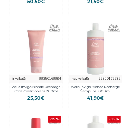
50,50€
21,50€
ir veikalā
99350169984
nav veikalā
99350169989
Wella Invigo Blonde Recharge
Wella Invigo Blonde Recharge
Cool Kondicionieris 200ml
Šampūns 1000ml
25,50€
41,90€
-35 %
-35 %