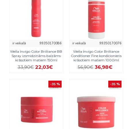
ir veikalā
99350170086
ir veikalā
99350170076
Wella Invigo Color Brilliance BB
Wella Invigo Color Brilliance
Spray izsmidzināms balzāms
Conditioner Fine kondicionieris
krāsotiem matiem 150ml
krāsotiem matiem 1000ml
22,03€
36,98€
33,90€
56,90€
-35 %
-35 %