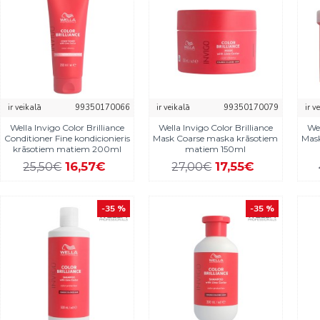
ir veikalā
99350170066
ir veikalā
99350170079
ir v
Wella Invigo Color Brilliance
Wella Invigo Color Brilliance
Wel
Conditioner Fine kondicionieris
Mask Coarse maska krāsotiem
Mas
krāsotiem matiem 200ml
matiem 150ml
16,57€
17,55€
25,50€
27,00€
-35 %
-35 %