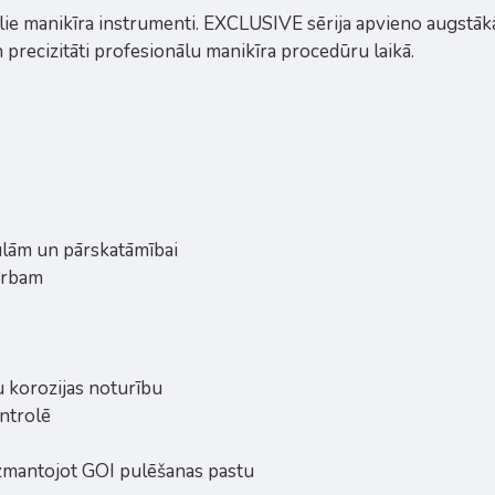
lie manikīra instrumenti. EXCLUSIVE sērija apvieno augstākā
precizitāti profesionālu manikīra procedūru laikā.
kulām un pārskatāmībai
arbam
u korozijas noturību
ntrolē
izmantojot GOI pulēšanas pastu