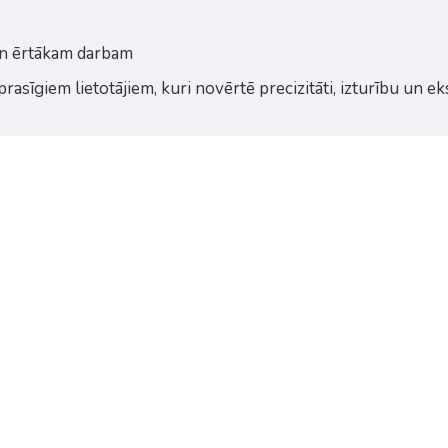
un ērtākam darbam
asīgiem lietotājiem, kuri novērtē precizitāti, izturību un ek