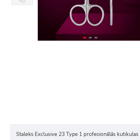
Staleks Exclusive SX-22/1M
Staleks Exclusive SX-23/2M
profesionālas šķēres kutikulai
profesionālās šķēres kutikula
āķi
19,12€
25,50€
19,12€
25,50€
Staleks Exclusive 23 Type 1 profesionālās kutikulas 