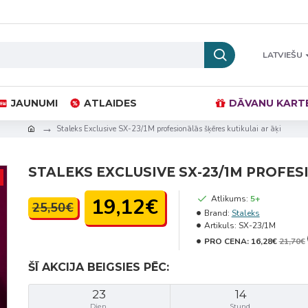
LATVIEŠU
JAUNUMI
ATLAIDES
DĀVANU KART
Staleks Exclusive SX-23/1M profesionālās šķēres kutikulai ar āķi
STALEKS EXCLUSIVE SX-23/1M PROFES
19,12€
Atlikums:
5+
25,50€
Brand:
Staleks
Artikuls:
SX-23/1M
PRO CENA:
16,28€
21,70€
ŠĪ AKCIJA BEIGSIES PĒC:
23
14
Dien.
Stund.