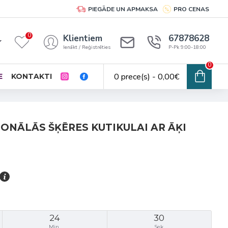
PIEGĀDE UN APMAKSA
PRO CENAS
0
Klientiem
67878628
Ienākt / Reģistrēties
P-Pk 9:00-18:00
0
0 prece(s) - 0,00€
E
KONTAKTI
IONĀLĀS ŠĶĒRES KUTIKULAI AR ĀĶI
24
29
Min.
Sek.