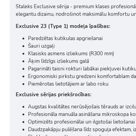
Staleks Exclusive sērija - premium klases profesionā
elegantu dizainu, nodrošinot maksimālu komfortu un 
Exclusive 23 (Type 1) modeļa īpašības:
Paredzētas kutikulas apgriešanai
Šauri uzgaļi
Klasisks asmens izliekums (R300 mm)
Āķim līdzīgs izliekums galā
Pagarināti taisni rokturi labākai piekļuvei kuti
Ergonomiski pirkstu gredzeni komfortablam d
Piemērotas lietotājiem ar labo roku
Exclusive sērijas priekšrocības:
Augstas kvalitātes nerūsējošais tērauds ar izcil
Profesionāla manuāla asināšana mikroskopa ko
Optimizēts profesionālai un ilgstošai lietošanai
Daudzpakāpju pulēšana līdz spoguļa efektam, 