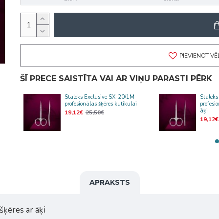
PIEVIENOT V
ŠĪ PRECE SAISTĪTA VAI AR VIŅU PARASTI PĒRK
Staleks Exclusive SX-20/1M
Staleks
i ar
profesionālas šķēres kutikulai
profesi
āķi
19,12€
25,50€
19,12€
APRAKSTS
šķēres ar āķi