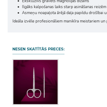
Ekskluzīvs gravēts magnolijas dizains
Ilgāks kalpošanas laiks starp asināšanas reizēm
Asmeņu noapaļota ārējā daļa papildu drošībai 
Ideāla izvēle profesionāliem manikīra meistariem un pr
NESEN SKATĪTĀS PRECES: