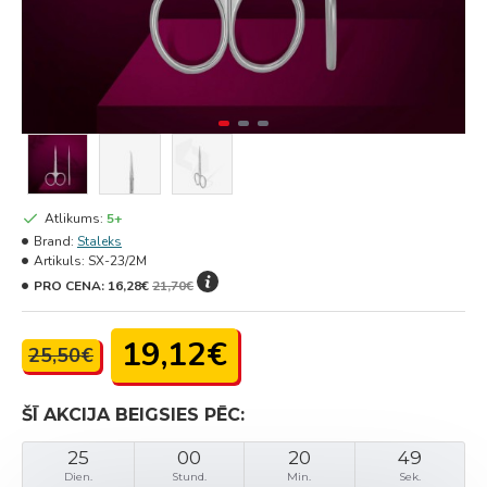
Atlikums:
5+
Brand:
Staleks
Artikuls:
SX-23/2M
PRO CENA:
16,28€
21,70€
19,12€
25,50€
ŠĪ AKCIJA BEIGSIES PĒC:
25
00
20
49
Dien.
Stund.
Min.
Sek.