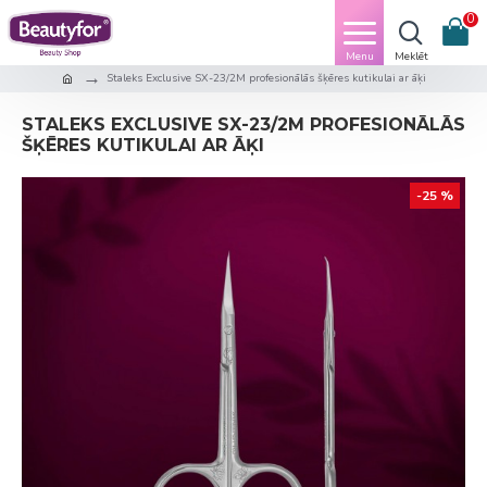
0
Staleks Exclusive SX-23/2M profesionālās šķēres kutikulai ar āķi
STALEKS EXCLUSIVE SX-23/2M PROFESIONĀLĀS
ŠĶĒRES KUTIKULAI AR ĀĶI
-25 %