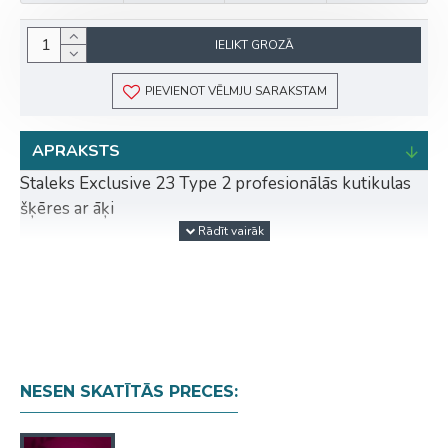
IELIKT GROZĀ
PIEVIENOT VĒLMJU SARAKSTAM
APRAKSTS
Staleks Exclusive 23 Type 2 profesionālās kutikulas
šķēres ar āķi
Staleks Exclusive sērija - premium klases
profesionālie manikīra instrumenti. EXCLUSIVE sērija
apvieno augstākās kvalitātes materiālus, precīzu
izgatavošanu un elegantu dizainu, nodrošinot
maksimālu komfortu un precizitāti profesionālu
manikīra procedūru laikā.
NESEN SKATĪTĀS PRECES:
Exclusive 23 (Type 2) modeļa īpašības: