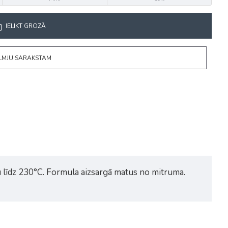
IELIKT GROZĀ
ĒLMJU SARAKSTAM
u līdz 230°C. Formula aizsargā matus no mitruma.