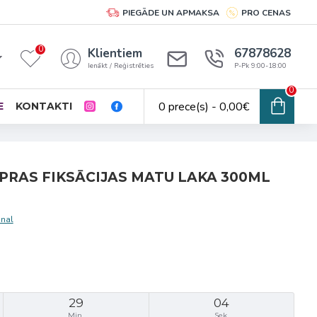
PIEGĀDE UN APMAKSA
PRO CENAS
0
Klientiem
67878628
Ienākt / Reģistrēties
P-Pk 9:00-18:00
0
0 prece(s) - 0,00€
E
KONTAKTI
PRAS FIKSĀCIJAS MATU LAKA 300ML
onal
29
04
Min.
Sek.