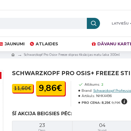
LATVIEŠU
JAUNUMI
ATLAIDES
DĀVANU KART
Schwarzkopf Pro Osis+ Freeze stipras fiksācijas matu laka 300ml
SCHWARZKOPF PRO OSIS+ FREEZE STI
9,86€
Atlikums:
2
11,60€
Brand:
Schwarzkopf Professi
Artikuls:
NHK4496
PRO CENA:
8,25€
9,70€
ŠĪ AKCIJA BEIGSIES PĒC:
23
04
Dien.
Stund.