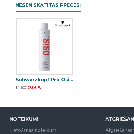
NESEN SKATĪTĀS PRECES:
Schwarzkopf Pro Osis+ Freeze stipras fiksācijas matu laka 300ml
9,86€
11,60€
NOTEIKUMI
ATGRIEŠA
Lietošanas noteikumi
Atgriešanas