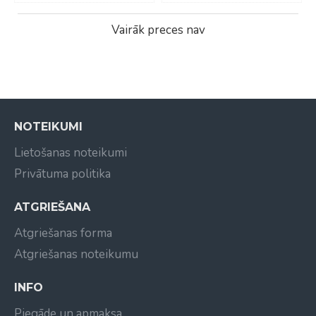
Vairāk preces nav
NOTEIKUMI
Lietošanas noteikumi
Privātuma politika
ATGRIEŠANA
Atgriešanas forma
Atgriešanas noteikumu
INFO
Piegāde un apmaksa