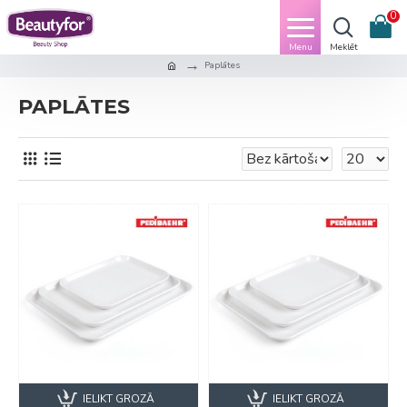
0
Paplātes
PAPLĀTES
IELIKT GROZĀ
IELIKT GROZĀ