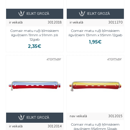
IELIKT GROZĀ
IELIKT GROZĀ
ir veikalā
3012018
ir veikalā
3011270
Comair matu ruļļi ķīmiskiem
Comair matu ruļļi ķīmiskiem
ilgviļņiem 11mm x 91mm zili
ilgviļņiem 13mm x 95mm 12gab
12gab
1,95€
2,35€
nav veikalā
3012015
IELIKT GROZĀ
Comair matu ruļļi ķīmiskiem
ir veikalā
3012014
ilgviļņiem 95x9mm 12gab