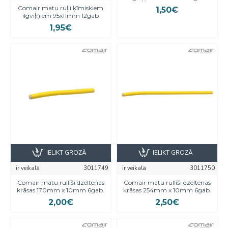
Comair matu ruļļi ķīmiskiem
1,50€
ilgviļņiem 95x11mm 12gab
1,95€
IELIKT GROZĀ
IELIKT GROZĀ
ir veikalā
3011749
ir veikalā
3011750
Comair matu rullīši dzeltenas
Comair matu rullīši dzeltenas
krāsas 170mm x 10mm 6gab.
krāsas 254mm x 10mm 6gab.
2,00€
2,50€