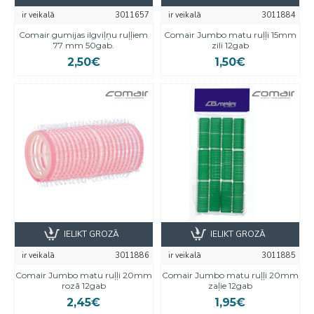
ir veikalā
3011657
ir veikalā
3011884
Comair gumijas ilgviļņu ruļļiem
Comair Jumbo matu ruļļi 15mm
77 mm 50gab.
zili 12gab
2,50€
1,50€
IELIKT GROZĀ
IELIKT GROZĀ
ir veikalā
3011886
ir veikalā
3011885
Comair Jumbo matu ruļļi 20mm
Comair Jumbo matu ruļļi 20mm
rozā 12gab
zaļie 12gab
2,45€
1,95€