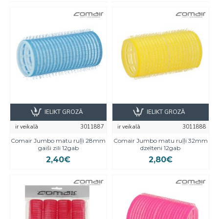
IELIKT GROZĀ
IELIKT GROZĀ
ir veikalā
3011887
ir veikalā
3011888
Comair Jumbo matu ruļļi 28mm
Comair Jumbo matu ruļļi 32mm
gaiši zili 12gab
dzelteni 12gab
2,40€
2,80€