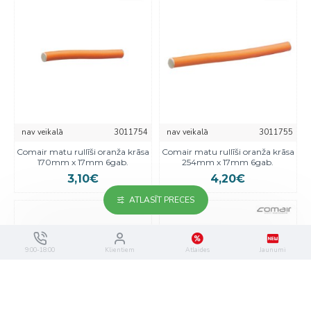
nav veikalā
3011754
nav veikalā
3011755
Comair matu rullīši oranža krāsa
Comair matu rullīši oranža krāsa
170mm x 17mm 6gab.
254mm x 17mm 6gab.
3,10€
4,20€
ATLASĪT PRECES
9:00-18:00
Klientiem
Atlaides
Jaunumi