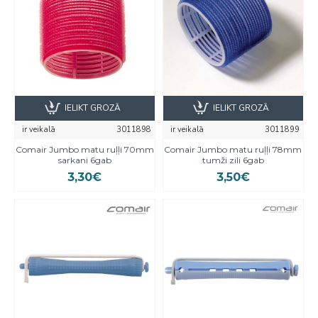
IELIKT GROZĀ
IELIKT GROZĀ
ir veikalā
3011898
ir veikalā
3011899
Comair Jumbo matu ruļļi 70mm
Comair Jumbo matu ruļļi 78mm
sarkani 6gab
tumži zili 6gab
3,30€
3,50€