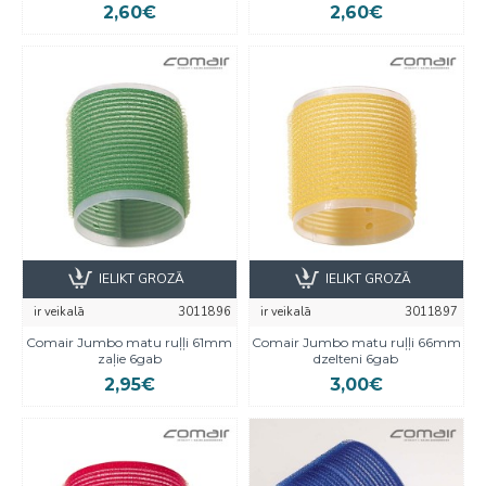
2,60€
2,60€
IELIKT GROZĀ
IELIKT GROZĀ
ir veikalā
3011896
ir veikalā
3011897
Comair Jumbo matu ruļļi 61mm
Comair Jumbo matu ruļļi 66mm
zaļie 6gab
dzelteni 6gab
2,95€
3,00€