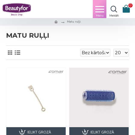
0
Matu ruļļi
MATU RUĻĻI
IELIKT GROZĀ
IELIKT GROZĀ