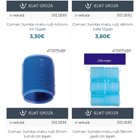
IELIKT GROZĀ
IELIKT GROZĀ
ir veikalā
3011890
ir veikalā
3011892
Comair Jumbo matu ruļļi 40mm
Comair Jumbo matu ruļļi 48mm
zili 12gab
zaļie 12gab
3,30€
3,80€
IELIKT GROZĀ
IELIKT GROZĀ
ir veikalā
3011894
ir veikalā
3011895
Comair Jumbo matu ruļļi 51mm
Comair Jumbo matu ruļļi 56mm
tumši zili 6gab
gaiši zili 6gab