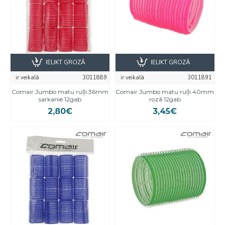
IELIKT GROZĀ
IELIKT GROZĀ
ir veikalā
3011889
ir veikalā
3011891
Comair Jumbo matu ruļļi 36mm
Comair Jumbo matu ruļļi 40mm
sarkanie 12gab
rozā 12gab
2,80€
3,45€