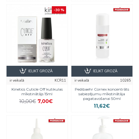
-30 %
IELIKT GROZĀ
IELIKT GROZĀ
ir veikalā
KCR11
ir veikalā
10265
Kinetics Cuticle Off kutikulas
Pedibaehr Cornex koncentrāts
mīkstinātājs 15ml
sabiezējumu mīkstinātāja
pagatavošanai 50ml
10,00€
7,00€
11,62€