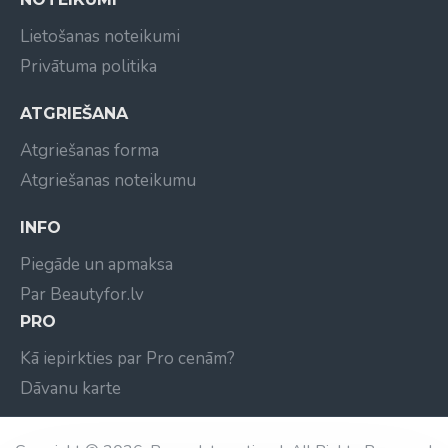
Lietošanas noteikumi
Privātuma politika
ATGRIEŠANA
Atgriešanas forma
Atgriešanas noteikumu
INFO
Piegāde un apmaksa
Par Beautyfor.lv
PRO
Kā iepirkties par Pro cenām?
Dāvanu karte