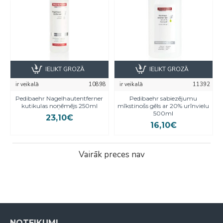
IELIKT GROZĀ
IELIKT GROZĀ
ir veikalā
10898
ir veikalā
11392
Pedibaehr Nagelhautentferner
Pedibaehr sabiezējumu
kutikulas noņēmējs 250ml
mīkstinošs gēls ar 20% urīnvielu
500ml
23,10€
16,10€
Vairāk preces nav
NOTEIKUMI