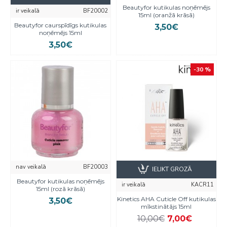
Beautyfor kutikulas noņēmējs
ir veikalā
BF20002
15ml (oranžā krāsā)
Beautyfor caurspīdīgs kutikulas
3,50€
noņēmējs 15ml
3,50€
-30 %
nav veikalā
BF20003
IELIKT GROZĀ
Beautyfor kutikulas noņēmējs
ir veikalā
KACR11
15ml (rozā krāsā)
Kinetics AHA Cuticle Off kutikulas
3,50€
mīkstinātājs 15ml
10,00€
7,00€