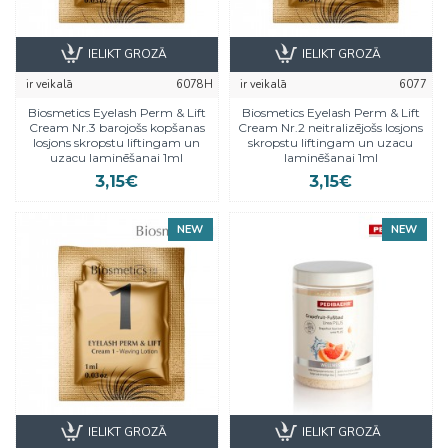
IELIKT GROZĀ
IELIKT GROZĀ
ir veikalā
6078H
ir veikalā
6077
Biosmetics Eyelash Perm & Lift
Biosmetics Eyelash Perm & Lift
Cream Nr.3 barojošs kopšanas
Cream Nr.2 neitralizējošs losjons
losjons skropstu liftingam un
skropstu liftingam un uzacu
uzacu laminēšanai 1ml
laminēšanai 1ml
3,15€
3,15€
NEW
NEW
IELIKT GROZĀ
IELIKT GROZĀ