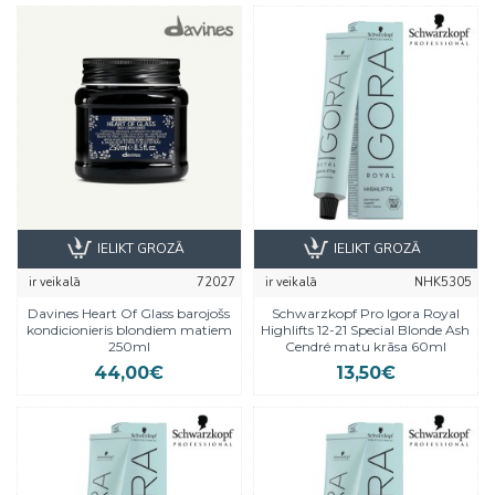
IELIKT GROZĀ
IELIKT GROZĀ
ir veikalā
72027
ir veikalā
NHK5305
Davines Heart Of Glass barojošs
Schwarzkopf Pro Igora Royal
kondicionieris blondiem matiem
Highlifts 12-21 Special Blonde Ash
250ml
Cendré matu krāsa 60ml
44,00€
13,50€