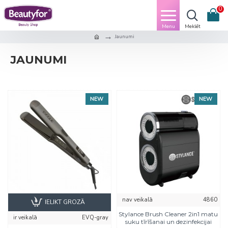
0
Jaunumi
JAUNUMI
NEW
NEW
nav veikalā
4860
IELIKT GROZĀ
Stylance Brush Cleaner 2in1 matu
ir veikalā
EVQ-gray
suku tīrīšanai un dezinfekcijai