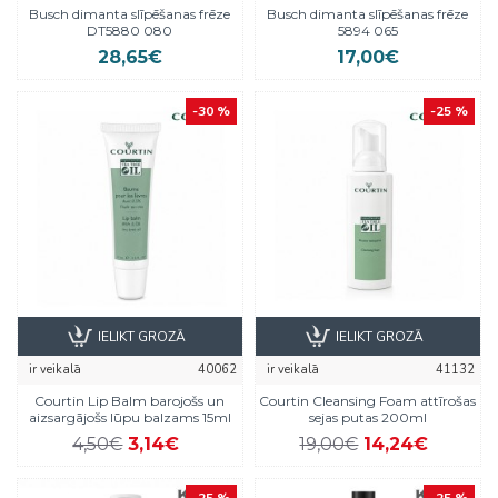
Busch dimanta slīpēšanas frēze
Busch dimanta slīpēšanas frēze
DT5880 080
5894 065
28,65€
17,00€
-30 %
-25 %
IELIKT GROZĀ
IELIKT GROZĀ
ir veikalā
40062
ir veikalā
41132
Courtin Lip Balm barojošs un
Courtin Cleansing Foam attīrošas
aizsargājošs lūpu balzams 15ml
sejas putas 200ml
4,50€
3,14€
19,00€
14,24€