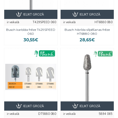
IELIKT GROZĀ
IELIKT GROZĀ
ir veikalā
T429SPEED 060
ir veikalā
HT6880 080
Busch karbīda frēze T429SPEED
Busch hibrīda slīpēšanas frēze
060
HT6880 080
30,55€
28,65€
IELIKT GROZĀ
IELIKT GROZĀ
ir veikalā
DT5880 080
ir veikalā
5894 065