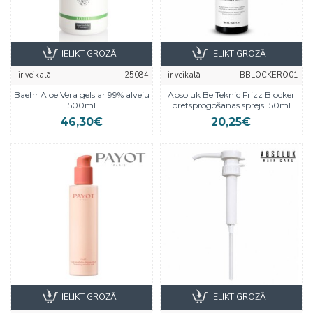
IELIKT GROZĀ
IELIKT GROZĀ
ir veikalā
25084
ir veikalā
BBLOCKERO01
Baehr Aloe Vera gels ar 99% alveju
Absoluk Be Teknic Frizz Blocker
500ml
pretsprogošanās sprejs 150ml
46,30€
20,25€
IELIKT GROZĀ
IELIKT GROZĀ