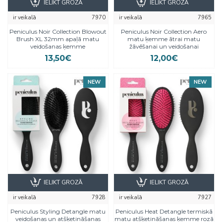
IELIKT GROZĀ
IELIKT GROZĀ
ir veikalā
7970
ir veikalā
7965
Peniculus Noir Collection Blowout
Peniculus Noir Collection Aero
Brush XL 32mm apaļā matu
matu ķemme ātrai matu
veidošanas ķemme
žāvēšanai un veidošanai
13,50€
12,00€
NEW
NEW
IELIKT GROZĀ
IELIKT GROZĀ
ir veikalā
7928
ir veikalā
7927
Peniculus Styling Detangle matu
Peniculus Heat Detangle termiskā
veidošanas un atšķetināšanas
matu atšķetināšanas ķemme rozā