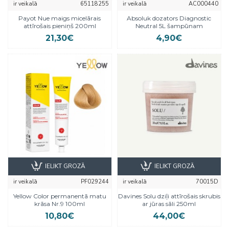
ir veikalā
65118255
ir veikalā
AC000440
Payot Nue maigs micelārais
Absoluk dozators Diagnostic
attīrošais pieniņš 200ml
Neutral 5L šampūnam
21,30€
4,90€
IELIKT GROZĀ
IELIKT GROZĀ
ir veikalā
PF029244
ir veikalā
70015D
Yellow Color permanentā matu
Davines Solu dziļi attīrošais skrubis
krāsa Nr.9 100ml
ar jūras sāli 250ml
10,80€
44,00€