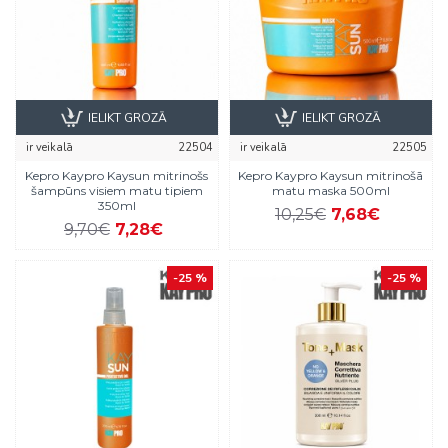
IELIKT GROZĀ
IELIKT GROZĀ
ir veikalā
22504
ir veikalā
22505
Kepro Kaypro Kaysun mitrinošs
Kepro Kaypro Kaysun mitrinošā
šampūns visiem matu tipiem
matu maska 500ml
350ml
10,25€
7,68€
9,70€
7,28€
-25 %
-25 %