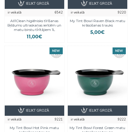
IELIKT GROZĀ
IELIKT GROZĀ
ir veikalā
6542
ir veikalā
9220
All1Clean higiēnisks tīrīšanas
My Tint Bowl Raven Black matu
šķīdums ultraskaņas ierīcēm un
krāsošanas trauks
matu birstu tīrītājiem 1L
5,00€
11,00€
NEW
NEW
IELIKT GROZĀ
IELIKT GROZĀ
ir veikalā
9221
ir veikalā
9222
My Tint Bowl Hot Pink matu
My Tint Bowl Forest Green matu