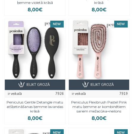
ķemme violetā krāsā
krāsā
8,00€
8,00€
NEW
NEW
IELIKT GROZĀ
IELIKT GROZĀ
ir veikalā
7926
ir veikalā
7919
Peniculus Gentle Detangle matu
Peniculus Flexibrush Pastel Pink
atšķetināšanas ķemme lavandas
matu ķemme ar kombinētiem
krāsā
sariem mežacūka+neilons
8,00€
8,00€
NEW
NEW