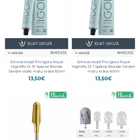
IELIKT GROZĀ
IELIKT GROZĀ
ir veikalā
NHK5303
ir veikalā
NHK5302
Schwarzkopf Pro Igora Royal
Schwarzkopf Pro Igora Royal
Highlifts 12-19 Special Blonde
Highlifts 12-1 Special Blonde Cendré
Sandre Violet matu krāsa 60ml
matu krāsa 60ml
13,50€
13,50€