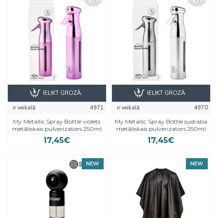
IELIKT GROZĀ
IELIKT GROZĀ
ir veikalā
4971
ir veikalā
4970
My Metallic Spray Bottle violets
My Metallic Spray Bottle sudraba
metāliskais pulverizators 250ml
metāliskais pulverizators 250ml
17,45€
17,45€
NEW
NEW