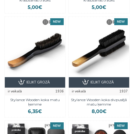
krāsošanas trauks
krāsošanas trauks
5,00€
5,00€
NEW
NEW
IELIKT GROZĀ
IELIKT GROZĀ
ir veikalā
1936
ir veikalā
1937
Stylance Wooden koka matu
Stylance Wooden koka divpusējā
ķemme
matu ķemme
6,35€
8,00€
NEW
NEW