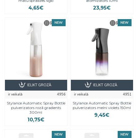
matu sprādzes 4gb
atomizators 10ml
4,65€
23,95€
NEW
NEW
IELIKT GROZĀ
IELIKT GROZĀ
ir veikalā
4956
ir veikalā
4951
Stylance Automatic Spray Bottle
Stylance Automatic Spray Bottle
pulverizators rozā gradients
pulverizators melni violets 150ml
300ml
9,45€
10,75€
NEW
NEW