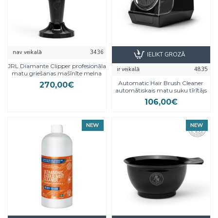
nav veikalā
3436
IELIKT GROZĀ
JRL Diamante Clipper profesionāla
ir veikalā
4835
matu griešanas mašīnīte melna
Automatic Hair Brush Cleaner
270,00€
automātiskais matu suku tīrītājs
106,00€
NEW
NEW