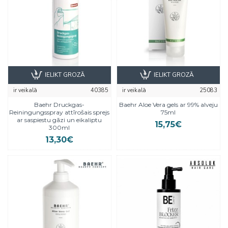
IELIKT GROZĀ
IELIKT GROZĀ
ir veikalā
40385
ir veikalā
25083
Baehr Druckgas-
Baehr Aloe Vera gels ar 99% alveju
Reiningungsspray attīrošais sprejs
75ml
ar saspiestu gāzi un eikaliptu
15,75€
300ml
13,30€