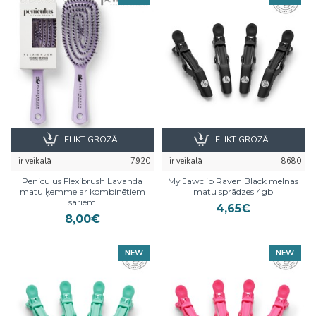
IELIKT GROZĀ
IELIKT GROZĀ
ir veikalā
7920
ir veikalā
8680
Peniculus Flexibrush Lavanda
My Jawclip Raven Black melnas
matu ķemme ar kombinētiem
matu sprādzes 4gb
sariem
4,65€
8,00€
NEW
NEW