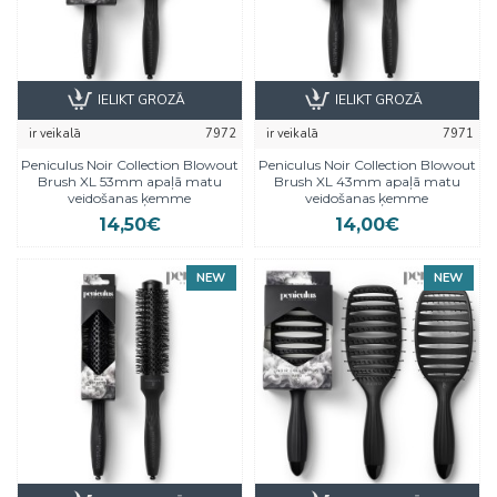
IELIKT GROZĀ
IELIKT GROZĀ
ir veikalā
7972
ir veikalā
7971
Peniculus Noir Collection Blowout
Peniculus Noir Collection Blowout
Brush XL 53mm apaļā matu
Brush XL 43mm apaļā matu
veidošanas ķemme
veidošanas ķemme
14,50€
14,00€
NEW
NEW