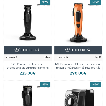
NEW
NEW
IELIKT GROZĀ
IELIKT GROZĀ
ir veikalā
3442
ir veikalā
3438
JRL Diamante Trimmer
JRL Diamante Clipper profesionāla
profesionālais trimmeris melns
matu griešanas mašīnīte oranža
225,00€
270,00€
NEW
NEW