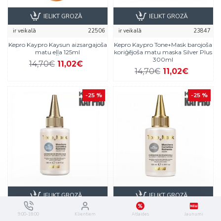
IELIKT GROZĀ
IELIKT GROZĀ
ir veikalā
22506
ir veikalā
23847
Kepro Kaypro Kaysun aizsargajoša
Kepro Kaypro Tone+Mask barojoša
matu eļļa 125ml
koriģējoša matu maska Silver Plus
300ml
14,70€
11,02€
14,70€
11,02€
-25 %
-25 %
IELIKT GROZĀ
IELIKT GROZĀ
ir veikalā
23857
ir veikalā
23856
9:00-18:00
Klientiem
Atlaides
Jaunumi