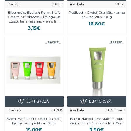
ir veikalā
6076H
ir veikalā
10951
Biosmetics Eyelash Perm & Lift
Pedibaehr Greipfrūtu kāju vanna
Cream Nr.1 skropstu liftinga un
ar Urea Plus 500g
uzacu laminēšanas krēms 1ml
16,80€
3,15€
IELIKT GROZĀ
IELIKT GROZĀ
ir veikalā
10708
ir veikalā
10756baehr
Baehr Handcreme Selection roku
Baehr Handcreme Matcha roku
krēmu komplekts 4x30ml
krēms ar mačas ekstraktu 75ml
15,00€
7,90€