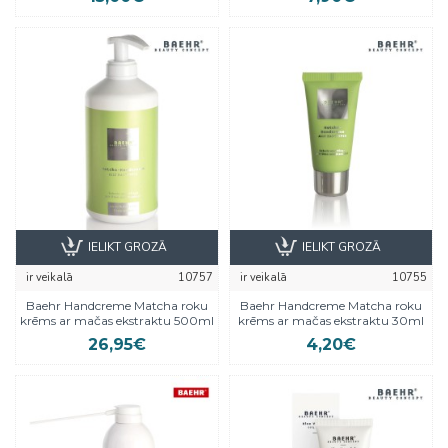
IELIKT GROZĀ
IELIKT GROZĀ
ir veikalā
10757
ir veikalā
10755
Baehr Handcreme Matcha roku
Baehr Handcreme Matcha roku
krēms ar mačas ekstraktu 500ml
krēms ar mačas ekstraktu 30ml
26,95€
4,20€