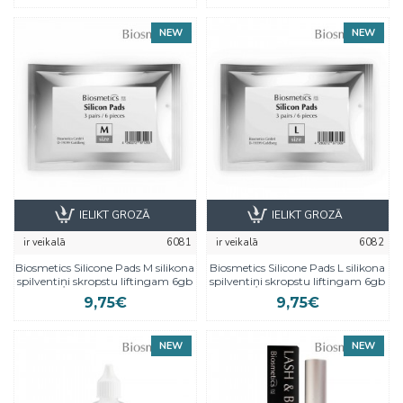
NEW
NEW
IELIKT GROZĀ
IELIKT GROZĀ
ir veikalā
6081
ir veikalā
6082
Biosmetics Silicone Pads M silikona
Biosmetics Silicone Pads L silikona
spilventiņi skropstu liftingam 6gb
spilventiņi skropstu liftingam 6gb
9,75€
9,75€
NEW
NEW