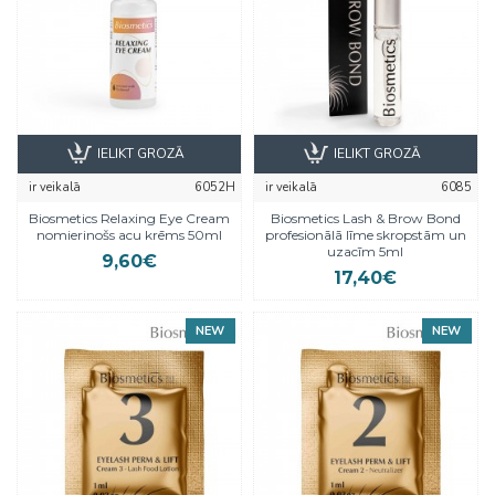
IELIKT GROZĀ
IELIKT GROZĀ
ir veikalā
6052H
ir veikalā
6085
Biosmetics Relaxing Eye Cream
Biosmetics Lash & Brow Bond
nomierinošs acu krēms 50ml
profesionālā līme skropstām un
uzacīm 5ml
9,60€
17,40€
NEW
NEW