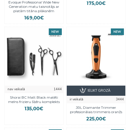
Evoque Professional Wide New
175,00€
Generation matu taisnotājs ar
platām titāna plāksnēm
169,00€
NEW
NEW
nav veikalā
1444
IELIKT GROZĀ
Shorai BC Matt Black matēti
ir veikalā
3444
melns frizieru šķēru komplekts
JRL Diamante Trimmer
135,00€
profesionālais trimmeris oranžs
225,00€