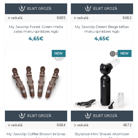
IELIKT GROZĀ
IELIKT GROZĀ
ir veikalā
8685
ir veikalā
8682
My Jawclip Forest Green meža
My Jawclip Desert Beige bēšas
zaļas matu sprādzes 4gb
matu sprādzes 4gb
4,65€
4,65€
NEW
NEW
IELIKT GROZĀ
IELIKT GROZĀ
ir veikalā
8684
ir veikalā
4872
My Jawclip Coffee Brown brūnas
Stylance Mini Shaver Atomizer