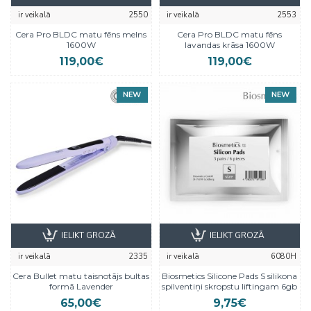
ir veikalā
2550
ir veikalā
2553
Cera Pro BLDC matu fēns melns
Cera Pro BLDC matu fēns
1600W
lavandas krāsa 1600W
119,00€
119,00€
NEW
NEW
IELIKT GROZĀ
IELIKT GROZĀ
ir veikalā
2335
ir veikalā
6080H
Cera Bullet matu taisnotājs bultas
Biosmetics Silicone Pads S silikona
formā Lavender
spilventiņi skropstu liftingam 6gb
65,00€
9,75€