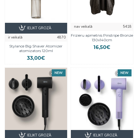
nav veikalā
5418
IELIKT GROZĀ
Frizieru apmetnis Pinstripe Bronze
ir veikalā
4870
130x140cm
Stylance Big Shaver Atomizer
16,50€
atomizators 120ml
33,00€
NEW
NEW
IELIKT GROZĀ
IELIKT GROZĀ