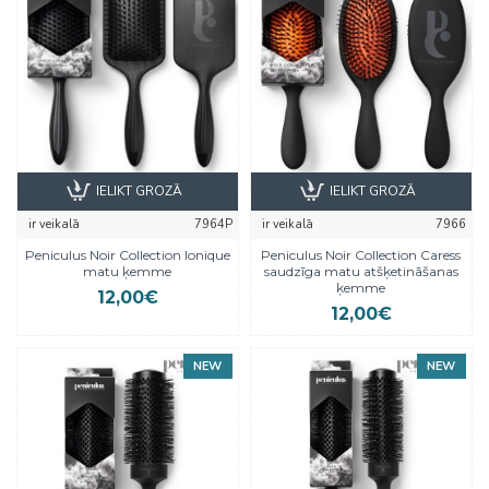
IELIKT GROZĀ
IELIKT GROZĀ
ir veikalā
7964P
ir veikalā
7966
Peniculus Noir Collection Ionique
Peniculus Noir Collection Caress
matu ķemme
saudzīga matu atšķetināšanas
ķemme
12,00€
12,00€
NEW
NEW