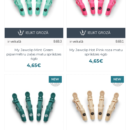
IELIKT GROZĀ
IELIKT GROZĀ
ir veikalā
8683
ir veikalā
8681
My Jawclip Mint Green
My Jawclip Hot Pink roza matu
piparmētru zaļas matu sprādzes
sprādzes 4gb
4gb
4,65€
4,65€
NEW
NEW