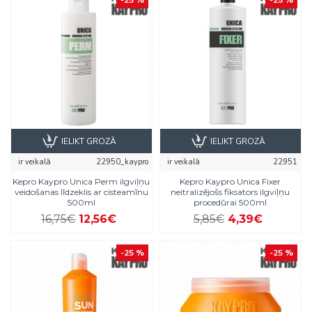
-25 %
-25 %
IELIKT GROZĀ
IELIKT GROZĀ
ir veikalā
22950_kaypro
ir veikalā
22951
Kepro Kaypro Unica Perm ilgviļņu
Kepro Kaypro Unica Fixer
veidošanas līdzeklis ar cisteamīnu
neitralizējošs fiksators ilgviļņu
500ml
procedūrai 500ml
16,75€
12,56€
5,85€
4,39€
-25 %
-25 %