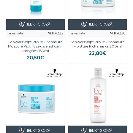
IELIKT GROZĀ
IELIKT GROZĀ
ir veikalā
NHK4222
ir veikalā
NHK4230
Schwarzkopf Pro BC Bonacure
Schwarzkopf Pro BC Bonacure
Moisture Kick līdzeklis elastīgām
Moisture Kick maska 200ml
sprogām 150ml
22,80€
20,50€
IELIKT GROZĀ
IELIKT GROZĀ