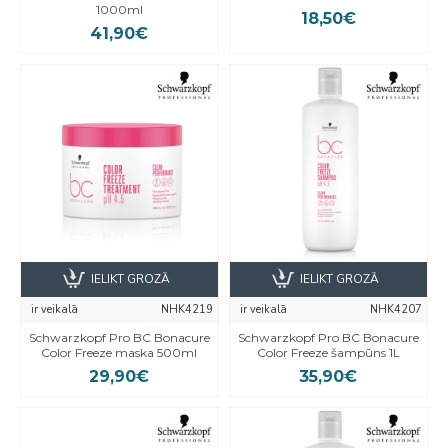
1000ml
18,50€
41,90€
IELIKT GROZĀ
IELIKT GROZĀ
ir veikalā
NHK4219
ir veikalā
NHK4207
Schwarzkopf Pro BC Bonacure
Schwarzkopf Pro BC Bonacure
Color Freeze maska 500ml
Color Freeze šampūns 1L
29,90€
35,90€