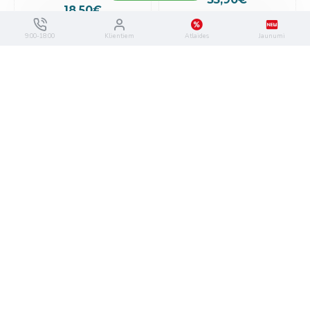
18,50€
9:00-18:00
Klientiem
Atlaides
Jaunumi
IELIKT GROZĀ
IELIKT GROZĀ
ir veikalā
NHK4238
ir veikalā
NHK4249
Schwarzkopf Pro BC Bonacure
Schwarzkopf Pro BC Bonacure
Repair Rescue šampūns 250ml
Time Restore šampūns 250ml
15,55€
14,80€