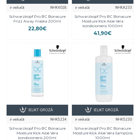
ir veikalā
NHK4018
ir veikalā
NHKA233
Schwarzkopf Pro BC Bonacure
Schwarzkopf Pro BC Bonacure
Frizz Away maska 200ml
Moisture Kick Aloe Vera
kondicionieris 1000ml
22,80€
41,90€
IELIKT GROZĀ
IELIKT GROZĀ
ir veikalā
NHK5234
ir veikalā
NHK5230
Schwarzkopf Pro BC Bonacure
Schwarzkopf Pro BC Bonacure
Moisture Kick Aloe Vera
Moisture Kick Aloe Vera šampūns
kondicionieris 200ml
1000ml