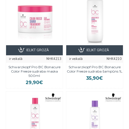
IELIKT GROZĀ
IELIKT GROZĀ
ir veikalā
NHK4213
ir veikalā
NHK4210
Schwarzkopf Pro BC Bonacure
Schwarzkopf Pro BC Bonacure
Color Freeze sudraba maska
Color Freeze sudraba šampūns 1L
500ml
35,90€
29,90€