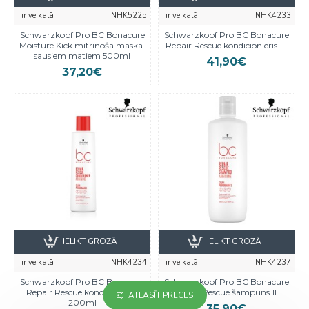
ir veikalā
NHK5225
ir veikalā
NHK4233
Schwarzkopf Pro BC Bonacure
Schwarzkopf Pro BC Bonacure
Moisture Kick mitrinoša maska ​​
Repair Rescue kondicionieris 1L
sausiem matiem 500ml
41,90€
37,20€
IELIKT GROZĀ
IELIKT GROZĀ
ir veikalā
NHK4234
ir veikalā
NHK4237
Schwarzkopf Pro BC Bonacure
Schwarzkopf Pro BC Bonacure
Repair Rescue kondicionieris
Repair Rescue šampūns 1L
ATLASĪT PRECES
200ml
35,90€