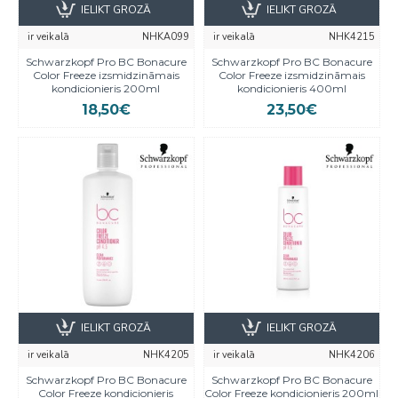
IELIKT GROZĀ
IELIKT GROZĀ
ir veikalā
NHKA099
ir veikalā
NHK4215
Schwarzkopf Pro BC Bonacure
Schwarzkopf Pro BC Bonacure
Color Freeze izsmidzināmais
Color Freeze izsmidzināmais
kondicionieris 200ml
kondicionieris 400ml
18,50€
23,50€
IELIKT GROZĀ
IELIKT GROZĀ
ir veikalā
NHK4205
ir veikalā
NHK4206
Schwarzkopf Pro BC Bonacure
Schwarzkopf Pro BC Bonacure
Color Freeze kondicionieris
Color Freeze kondicionieris 200ml