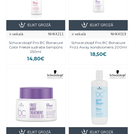
IELIKT GROZĀ
IELIKT GROZĀ
ir veikalā
NHK4211
ir veikalā
NHK4019
Schwarzkopf Pro BC Bonacure
Schwarzkopf Pro BC Bonacure
Color Freeze sudraba šampūns
Frizz Away kondicionieris 200ml
250ml
18,50€
14,80€
IELIKT GROZĀ
IELIKT GROZĀ