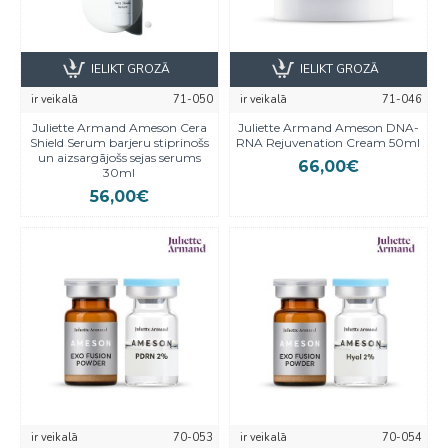
IELIKT GROZĀ
IELIKT GROZĀ
ir veikalā
71-050
ir veikalā
71-046
Juliette Armand Ameson Cera
Juliette Armand Ameson DNA-
Shield Serum barjeru stiprinošs
RNA Rejuvenation Cream 50ml
un aizsargājošs sejas serums
66,00€
30ml
56,00€
ir veikalā
70-053
ir veikalā
70-054