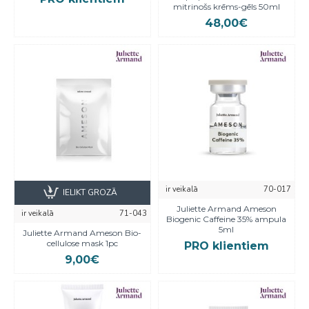
mitrinošs krēms-gēls 50ml
48,00€
ir veikalā
70-017
IELIKT GROZĀ
Juliette Armand Ameson
ir veikalā
71-043
Biogenic Caffeine 35% ampula
5ml
Juliette Armand Ameson Bio-
cellulose mask 1pc
PRO klientiem
9,00€