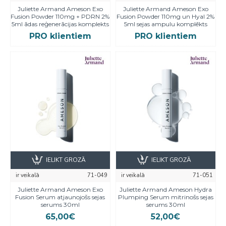
Juliette Armand Ameson Exo
Juliette Armand Ameson Exo
Fusion Powder 110mg + PDRN 2%
Fusion Powder 110mg un Hyal 2%
5ml ādas reģenerācijas komplekts
5ml sejas ampulu komplēkts
PRO klientiem
PRO klientiem
IELIKT GROZĀ
IELIKT GROZĀ
ir veikalā
71-049
ir veikalā
71-051
Juliette Armand Ameson Exo
Juliette Armand Ameson Hydra
Fusion Serum atjaunojošs sejas
Plumping Serum mitrinošs sejas
serums 30ml
serums 30ml
65,00€
52,00€