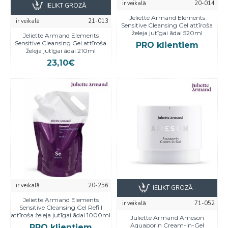
ir veikalā
20-014
IELIKT GROZĀ
Jeliette Armand Elements
ir veikalā
21-013
Sensitive Cleansing Gel attīroša
želeja jutīgai ādai 520ml
Jeliette Armand Elements
Sensitive Cleansing Gel attīroša
PRO klientiem
želeja jutīgai ādai 210ml
23,10€
ir veikalā
20-256
IELIKT GROZĀ
Jeliette Armand Elements
ir veikalā
71-052
Sensitive Cleansing Gel Refill
attīroša želeja jutīgai ādai 1000ml
Juliette Armand Ameson
Aquaporin Cream-in-Gel
PRO klientiem