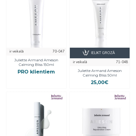
ir veikalā
70-047
IELIKT GROZĀ
Juliette Armand Ameson
ir veikalā
71-048
Calming Bliss 150ml
Juliette Armand Ameson
PRO klientiem
Calming Bliss 50ml
25,00€