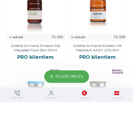
ir veikalā
70-045
ir veikalā
70-009
Juliette Armand Ameson Mp
Juliette Armand Ameson Mt
Mesopeel Pure Skin 50ml
Mesotech AA2G 20% 5ml
PRO klientiem
PRO klientiem
ATLASĪT PRECES
9:00-18:00
Klientiem
Atlaides
Jaunumi
ir veikalā
70-010
ir veikalā
70-015