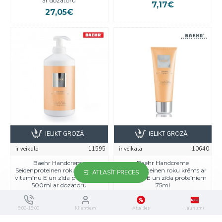
ar dozatoru
7,17€
27,05€
IELIKT GROZĀ
IELIKT GROZĀ
ir veikalā
11595
ir veikalā
10640
Baehr Handcreme
Baehr Handcreme
Seidenproteinen roku krēms ar
Seidenproteinen roku krēms ar
ATLASĪT PRECES
vitamīnu E un zīda proteīniem
vitamīnu E un zīda proteīniem
500ml ar dozatoru
75ml
27,09€
7,17€
9:00-18:00
Klientiem
Atlaides
Jaunumi