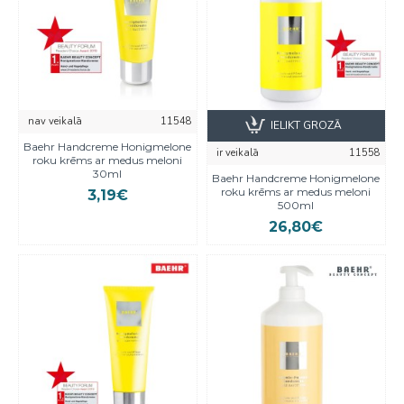
nav veikalā
11548
IELIKT GROZĀ
Baehr Handcreme Honigmelone
ir veikalā
11558
roku krēms ar medus meloni
30ml
Baehr Handcreme Honigmelone
roku krēms ar medus meloni
3,19€
500ml
26,80€