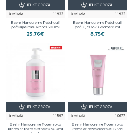
IELIKT GROZĀ
IELIKT GROZĀ
ir veikalā
11933
ir veikalā
11932
Baehr Handcreme Patchouli
Baehr Handcreme Patchouli
pačūlijas roku krēms 500ml
pačūlijas roku krēms 75ml
25,76€
8,75€
IELIKT GROZĀ
IELIKT GROZĀ
ir veikalā
11597
ir veikalā
10677
Baehr Handcreme Rosen roku
Baehr Handcreme Rosen roku
krēms ar rozes ekstraktu 500ml
krēms ar rozes ekstraktu 75ml