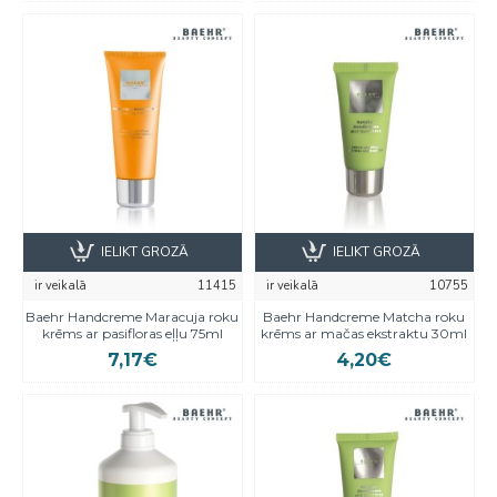
IELIKT GROZĀ
IELIKT GROZĀ
ir veikalā
11415
ir veikalā
10755
Baehr Handcreme Maracuja roku
Baehr Handcreme Matcha roku
krēms ar pasifloras eļļu 75ml
krēms ar mačas ekstraktu 30ml
7,17€
4,20€