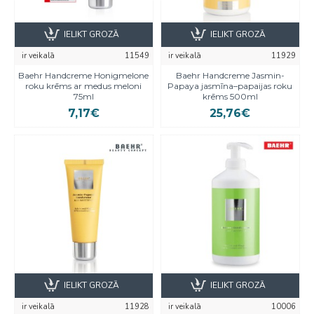
IELIKT GROZĀ
IELIKT GROZĀ
ir veikalā
11549
ir veikalā
11929
Baehr Handcreme Honigmelone
Baehr Handcreme Jasmin-
roku krēms ar medus meloni
Papaya jasmīna–papaijas roku
75ml
krēms 500ml
7,17€
25,76€
IELIKT GROZĀ
IELIKT GROZĀ
ir veikalā
11928
ir veikalā
10006