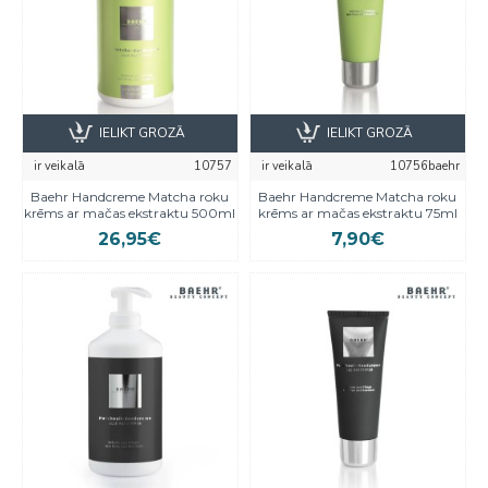
IELIKT GROZĀ
IELIKT GROZĀ
ir veikalā
10757
ir veikalā
10756baehr
Baehr Handcreme Matcha roku
Baehr Handcreme Matcha roku
krēms ar mačas ekstraktu 500ml
krēms ar mačas ekstraktu 75ml
26,95€
7,90€