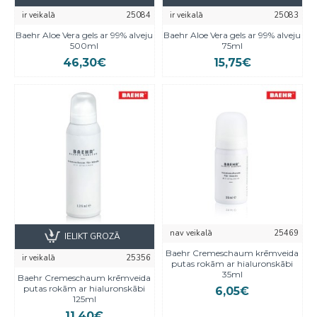
ir veikalā
25084
ir veikalā
25083
Baehr Aloe Vera gels ar 99% alveju
Baehr Aloe Vera gels ar 99% alveju
500ml
75ml
46,30€
15,75€
nav veikalā
25469
IELIKT GROZĀ
Baehr Cremeschaum krēmveida
ir veikalā
25356
putas rokām ar hialuronskābi
35ml
Baehr Cremeschaum krēmveida
putas rokām ar hialuronskābi
6,05€
125ml
11,40€