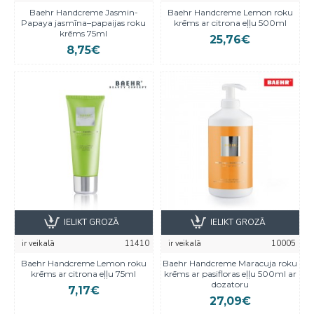
Baehr Handcreme Jasmin-
Baehr Handcreme Lemon roku
Papaya jasmīna–papaijas roku
krēms ar citrona eļļu 500ml
krēms 75ml
25,76€
8,75€
IELIKT GROZĀ
IELIKT GROZĀ
ir veikalā
11410
ir veikalā
10005
Baehr Handcreme Lemon roku
Baehr Handcreme Maracuja roku
krēms ar citrona eļļu 75ml
krēms ar pasifloras eļļu 500ml ar
dozatoru
7,17€
27,09€