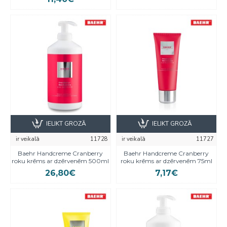
IELIKT GROZĀ
IELIKT GROZĀ
ir veikalā
11728
ir veikalā
11727
Baehr Handcreme Cranberry
Baehr Handcreme Cranberry
roku krēms ar dzērvenēm 500ml
roku krēms ar dzērvenēm 75ml
26,80€
7,17€