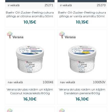
ir veikalā
25271
ir veikalā
25270
Baehr Oil-Zucker-Peeling cukura
Baehr Oil-Zucker-Peeling cukura
pīlings ar citrona aromātu 50ml
pīlings ar vaniļa aromātu 50ml
10,15€
10,15€
nav veikalā
100046
nav veikalā
100050V
Verana skrubis rokām un kājām
Verana skrubis rokām un kājām
Coconut kokosrieksts 800g
Dandelion pienene 800g
16,10€
16,10€