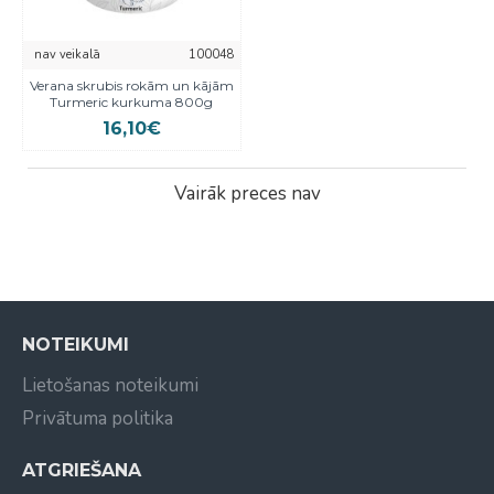
nav veikalā
100048
Verana skrubis rokām un kājām
Turmeric kurkuma 800g
16,10€
Vairāk preces nav
NOTEIKUMI
Lietošanas noteikumi
Privātuma politika
ATGRIEŠANA