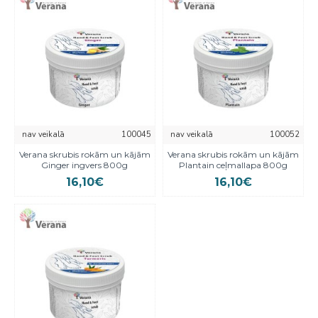
nav veikalā
100045
nav veikalā
100052
Verana skrubis rokām un kājām
Verana skrubis rokām un kājām
Ginger ingvers 800g
Plantain ceļmallapa 800g
16,10€
16,10€