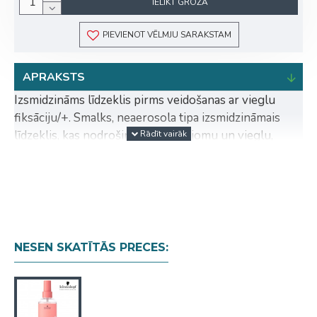
IELIKT GROZĀ
PIEVIENOT VĒLMJU SARAKSTAM
APRAKSTS
Izsmidzināms līdzeklis pirms veidošanas ar vieglu
fiksāciju/+. Smalks, neaerosola tipa izsmidzināmais
līdzeklis, kas nodrošina dabīgu apjomu un vieglu,
nelīpošu fiksāciju. Atšķetina matus un atvieglo
ķemmēšanu žāvēšanas laikā, aizsardzība pret
karstumu līdz 230°.
Vegāniska formula.
NESEN SKATĪTĀS PRECES: