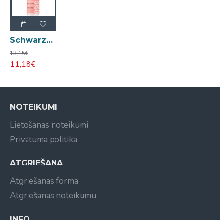
Schwarzkopf Pro Osis+ Hairbody izsmidzināms līdzeklis pirms veidošanas 200ml
13,15€
11,18€
NOTEIKUMI
Lietošanas noteikumi
Privātuma politika
ATGRIEŠANA
Atgriešanas forma
Atgriešanas noteikumu
INFO