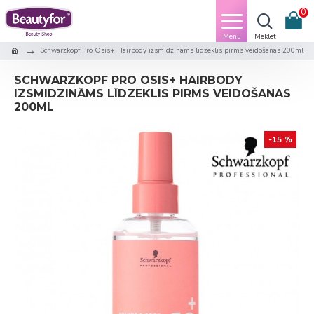
0
Schwarzkopf Pro Osis+ Hairbody izsmidzināms līdzeklis pirms veidošanas 200ml
SCHWARZKOPF PRO OSIS+ HAIRBODY
IZSMIDZINĀMS LĪDZEKLIS PIRMS VEIDOŠANAS
200ML
-15 %