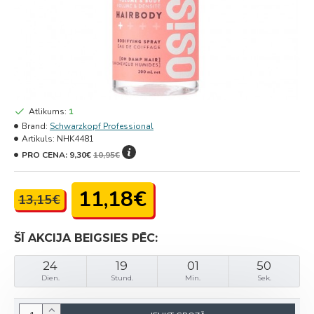
Atlikums:
1
Brand:
Schwarzkopf Professional
Artikuls:
NHK4481
PRO CENA:
9,30€
10,95€
11,18€
13,15€
ŠĪ AKCIJA BEIGSIES PĒC:
24
19
01
50
Dien.
Stund.
Min.
Sek.