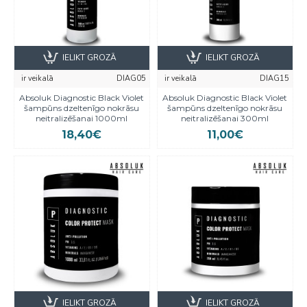
IELIKT GROZĀ
IELIKT GROZĀ
ir veikalā
DIAG05
ir veikalā
DIAG15
Absoluk Diagnostic Black Violet
Absoluk Diagnostic Black Violet
šampūns dzeltenīgo nokrāsu
šampūns dzeltenīgo nokrāsu
neitralizēšanai 1000ml
neitralizēšanai 300ml
18,40€
11,00€
IELIKT GROZĀ
IELIKT GROZĀ