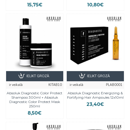
15,75€
10,80€
IELIKT GROZĀ
IELIKT GROZĀ
ir veikalā
KITAB10
ir veikalā
PLAB0001
Absoluk Diagnostic Color Protect
Absoluk Diagnostic Energizing &
Shampoo 300ml + Absoluk
Fortifying Hair Ampoules 12x10ml
Diagnostic Color Protect Mask
23,40€
250ml
8,50€