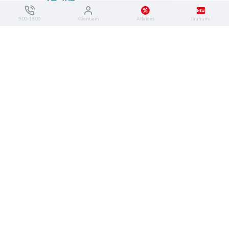
9:00-18:00
Klientiem
Atlaides
Jaunumi
nav veikalā
DIAG36
IELIKT GROZĀ
Absoluk Diagnostic Perfect Curl
ir veikalā
DIAG06
maska cirtainiem vai viļņainiem
matiem 250ml
Absoluk Diagnostic Perfect Curl
šampūns cirtainiem vai
9,95€
viļņainiem matiem 1000ml
15,75€