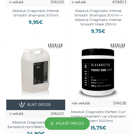
ir veikalā
DIAG20
ir veikalā
KITAB13
Absoluk Diagnostic Intense
Absoluk Diagnostic Intense
Smooth Shampoo 300ml
Smooth Shampoo 300ml +
Absoluk Diagnostic Intense
9,95€
Smooth Mask 250ml
9,75€
nav veikalā
DIAG28
IELIKT GROZĀ
Absoluk Diagnostic Perfect Curl
ir veikalā
DIAG23
maska cirtainiem vai viļņainiem
matiem 1000ml
Absoluk Diagnostic Neutral
ATLASĪT PRECES
šampūns normāliem matiem 5L
15,75€
24,90€