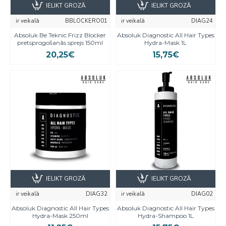
IELIKT GROZĀ
IELIKT GROZĀ
ir veikalā
BBLOCKERO01
ir veikalā
DIAG24
Absoluk Be Teknic Frizz Blocker
Absoluk Diagnostic All Hair Types
pretsprogošanās sprejs 150ml
Hydra-Mask 1L
20,25€
15,75€
IELIKT GROZĀ
IELIKT GROZĀ
ir veikalā
DIAG32
ir veikalā
DIAG02
Absoluk Diagnostic All Hair Types
Absoluk Diagnostic All Hair Types
Hydra-Mask 250ml
Hydra-Shampoo 1L