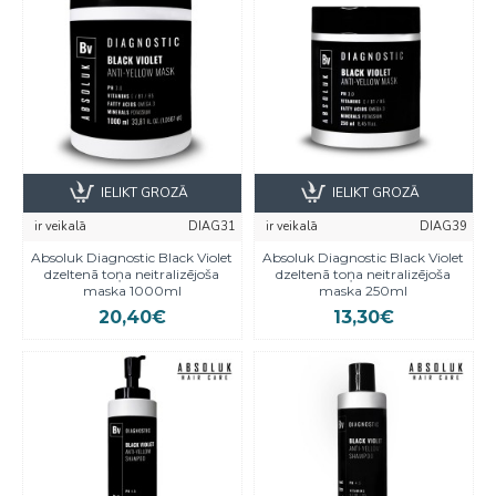
IELIKT GROZĀ
IELIKT GROZĀ
ir veikalā
DIAG31
ir veikalā
DIAG39
Absoluk Diagnostic Black Violet
Absoluk Diagnostic Black Violet
dzeltenā toņa neitralizējoša
dzeltenā toņa neitralizējoša
maska 1000ml
maska 250ml
20,40€
13,30€