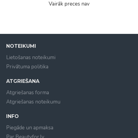
Vairāk preces nav
NOTEIKUMI
Lietošanas noteikumi
Privātuma politika
ATGRIEŠANA
Atgriešanas forma
Atgriešanas noteikumu
INFO
Piegāde un apmaksa
Par Beautyfor.lv