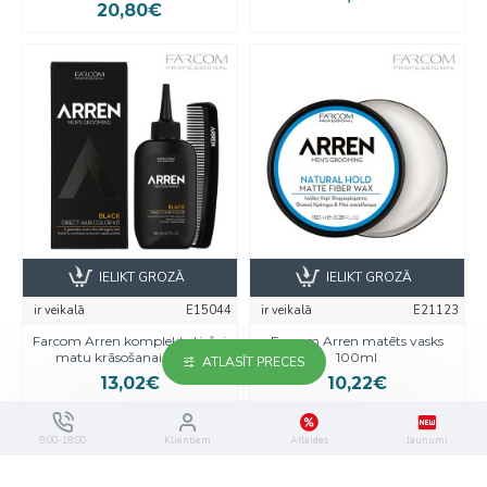
20,80€
IELIKT GROZĀ
IELIKT GROZĀ
ir veikalā
E15044
ir veikalā
E21123
Farcom Arren komplekts tiešai
Farcom Arren matēts vasks
matu krāsošanai melns
100ml
ATLASĪT PRECES
13,02€
10,22€
9:00-18:00
Klientiem
Atlaides
Jaunumi