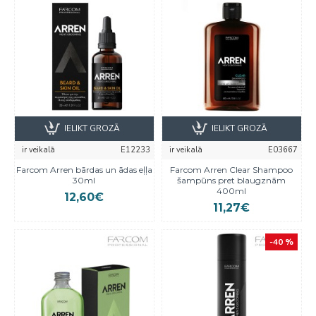
IELIKT GROZĀ
IELIKT GROZĀ
ir veikalā
E12233
ir veikalā
E03667
Farcom Arren bārdas un ādas eļļa
Farcom Arren Clear Shampoo
30ml
šampūns pret blaugznām
400ml
12,60€
11,27€
-40 %