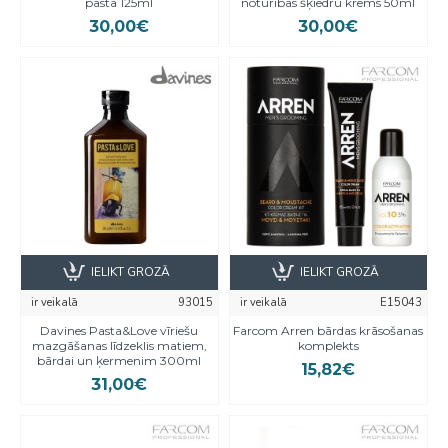
pasta 125ml
noturības šķiedru krēms 50ml
30,00€
30,00€
IELIKT GROZĀ
IELIKT GROZĀ
ir veikalā
93015
ir veikalā
E15043
Davines Pasta&Love vīriešu
Farcom Arren bārdas krāsošanas
mazgāšanas līdzeklis matiem,
komplekts
bārdai un ķermenim 300ml
15,82€
31,00€