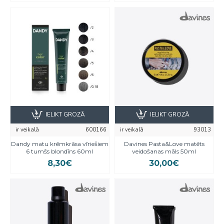
IELIKT GROZĀ
IELIKT GROZĀ
ir veikalā
600166
ir veikalā
93013
Dandy matu krēmkrāsa vīriešiem
Davines Pasta&Love matēts
6 tumšs blondīns 60ml
veidošanas māls 50ml
8,30€
30,00€