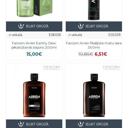
IELIKT GROZĀ
IELIKT GROZĀ
ir veikalā
E06036
ir veikalā
E01039
Farcom Arren Earthy Dew
Farcom Arren fiksējoša matu laka
pēcskūšanās losjons 200ml
300ml
15,00€
10,85€
6,51€
IELIKT GROZĀ
IELIKT GROZĀ