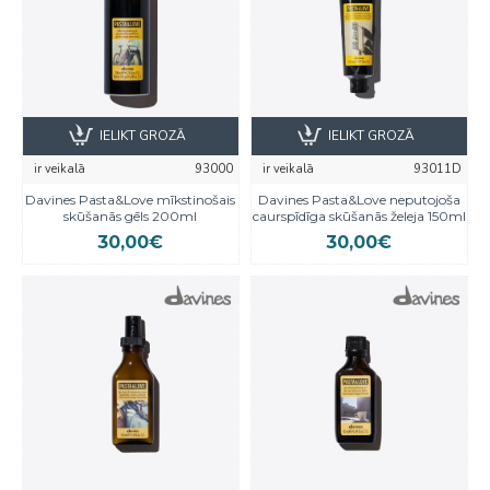
IELIKT GROZĀ
IELIKT GROZĀ
ir veikalā
93000
ir veikalā
93011D
Davines Pasta&Love mīkstinošais
Davines Pasta&Love neputojoša
skūšanās gēls 200ml
caurspīdīga skūšanās želeja 150ml
30,00€
30,00€