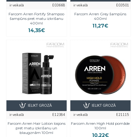
ir veikalā
E03668
ir veikalā
E03501
Farcom Arren Fortify Shampoo
Farcom Arren Grey šampūns
šampūns pret matu izkrišanu
400ml
400ml
11,27€
14,35€
IELIKT GROZĀ
IELIKT GROZĀ
ir veikalā
E12384
ir veikalā
E21115
Farcom Arren Hair Lotion losjons
Farcom Arren High Hold pomāde
pret matu izkrišanu un
100ml
blaugznām 100ml
10,22€