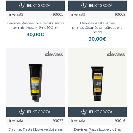
IELIKT GROZĀ
IELIKT GROZĀ
ir veikalā
93001
ir veikalā
93002
Davines Pasta&Love pēcskūšanās
Davines Pasta&Love
un mitrinošs krēms 100ml
pirmsskūšanās un bārdas eļļa
50ml
30,00€
30,00€
IELIKT GROZĀ
IELIKT GROZĀ
ir veikalā
93022
ir veikalā
93016
Davines Pasta&Love veidošanas
Davines Pasta&Love vidējas