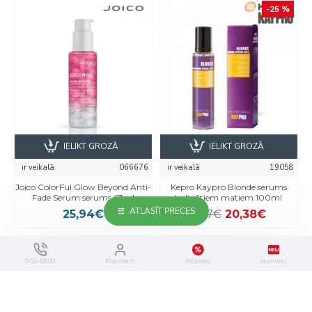
-25 %
IELIKT GROZĀ
IELIKT GROZĀ
ir veikalā
066676
ir veikalā
19058
Joico ColorFul Glow Beyond Anti-
Kepro Kaypro Blonde serums
Fade Serum serums 63ml
balinātiem matiem 100ml
ATLASĪT PRECES
25,94€
27,17€
20,38€
-25 %
-25 %
9:00-18:00
Klientiem
Atlaides
Jaunumi