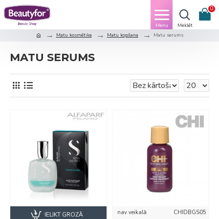
0
Matu kosmētika
Matu kopšana
Matu serums
MATU SERUMS
nav veikalā
CHIDBGS05
IELIKT GROZĀ