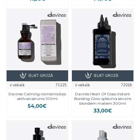
IELIKT GROZĀ
IELIKT GROZĀ
ir veikalā
71225
ir veikalā
72018
Davines Calming nomierinošais
Davines Heart Of Glass Instant
aktīvais serums 100ml
Bonding Glow spīduma serums
blondiem matiem 300ml
54,00€
33,00€