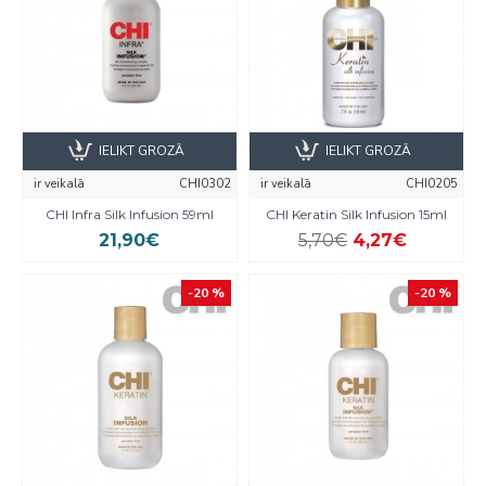
IELIKT GROZĀ
IELIKT GROZĀ
ir veikalā
CHI0302
ir veikalā
CHI0205
CHI Infra Silk Infusion 59ml
CHI Keratin Silk Infusion 15ml
21,90€
5,70€
4,27€
-20 %
-20 %