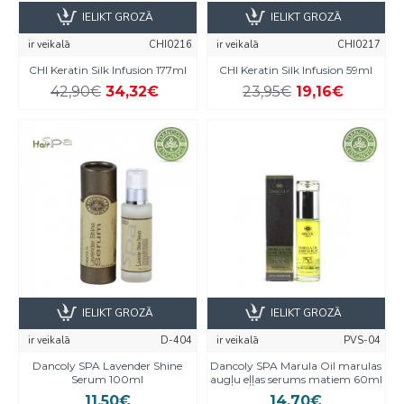
IELIKT GROZĀ
IELIKT GROZĀ
ir veikalā
CHI0216
ir veikalā
CHI0217
CHI Keratin Silk Infusion 177ml
CHI Keratin Silk Infusion 59ml
42,90€
34,32€
23,95€
19,16€
IELIKT GROZĀ
IELIKT GROZĀ
ir veikalā
D-404
ir veikalā
PVS-04
Dancoly SPA Lavender Shine
Dancoly SPA Marula Oil marulas
Serum 100ml
augļu eļļas serums matiem 60ml
11,50€
14,70€