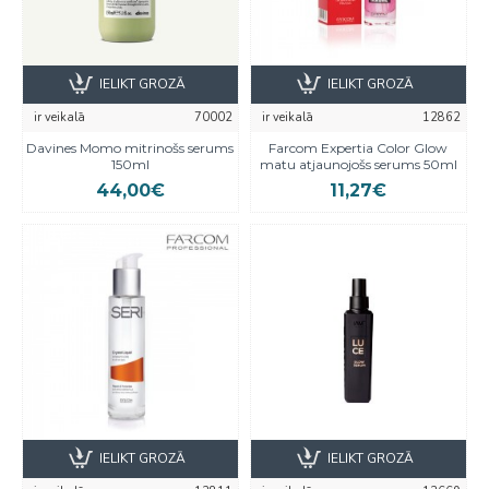
IELIKT GROZĀ
IELIKT GROZĀ
ir veikalā
70002
ir veikalā
12862
Davines Momo mitrinošs serums
Farcom Expertia Color Glow
150ml
matu atjaunojošs serums 50ml
44,00€
11,27€
IELIKT GROZĀ
IELIKT GROZĀ