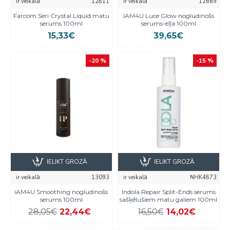
ir veikalā
12811
ir veikalā
12669
Farcom Seri Crystal Liquid matu
iAM4U Luce Glow nogludinošs
serums 100ml
serums-eļļa 100ml
15,33€
39,65€
-20 %
-15 %
IELIKT GROZĀ
IELIKT GROZĀ
ir veikalā
13093
ir veikalā
NHK4873
iAM4U Smoothing nogludinošs
Indola Repair Split-Ends serums
serums 100ml
sašķēlušiem matu galiem 100ml
28,05€
22,44€
16,50€
14,02€