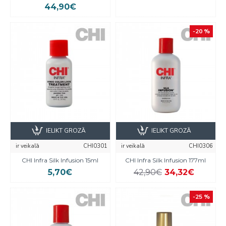
44,90€
-20 %
IELIKT GROZĀ
IELIKT GROZĀ
ir veikalā
CHI0301
ir veikalā
CHI0306
CHI Infra Silk Infusion 15ml
CHI Infra Silk Infusion 177ml
5,70€
42,90€
34,32€
-25 %