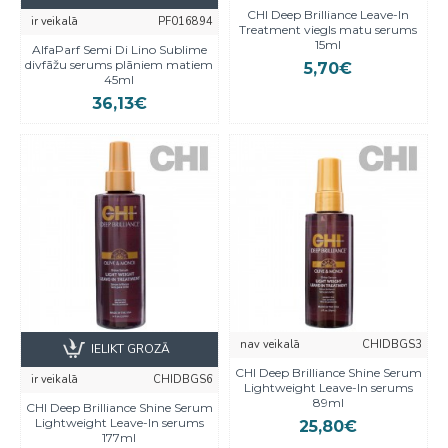
CHI Deep Brilliance Leave-In
ir veikalā
PF016894
Treatment viegls matu serums
15ml
AlfaParf Semi Di Lino Sublime
divfāžu serums plāniem matiem
5,70€
45ml
36,13€
nav veikalā
CHIDBGS3
IELIKT GROZĀ
CHI Deep Brilliance Shine Serum
ir veikalā
CHIDBGS6
Lightweight Leave-In serums
89ml
CHI Deep Brilliance Shine Serum
Lightweight Leave-In serums
25,80€
177ml