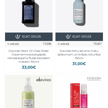
IELIKT GROZĀ
IELIKT GROZĀ
ir veikalā
72008
ir veikalā
75067
Davines Heart Of Glass Sheer
Davines Minu serums matu
Glaze termoaizsargājošs
spīdumam un krāsas noturībai
nenoskalojams fluīds blondiem
150ml
matiem 150ml
31,00€
33,00€