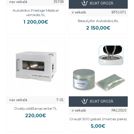
nav veikalā
35709
IELIKT GROZĀ
Autoklāvs Prestige Medical
ir veikalā
BF51071
vertikāls 9L
Beautyfor Autoklāvs 8L
1 200,00€
2 150,00€
nav veikalā
T-01
IELIKT GROZĀ
Dvieļu sildīšanas ierīce 7L
ir veikalā
PA12010
220,00€
Graudi 500 gabali (maiņas paka)
5,00€