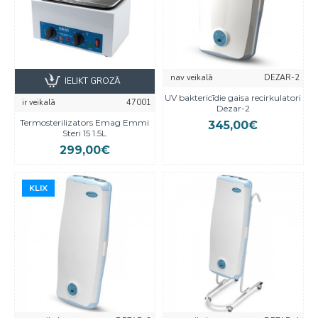
nav veikalā
DEZAR-2
IELIKT GROZĀ
UV baktericīdie gaisa recirkulatori
ir veikalā
47001
Dezar-2
Termosterilizators Emag Emmi
345,00€
Steri 15 1.5L
299,00€
KLIX
KLIX