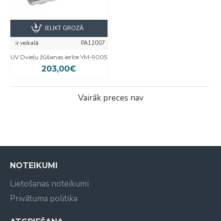
IELIKT GROZĀ
ir veikalā
PA12007
UV Dvieļu žūšanas ierīce YM-9005
203,00€
Vairāk preces nav
NOTEIKUMI
Lietošanas noteikumi
Privātuma politika