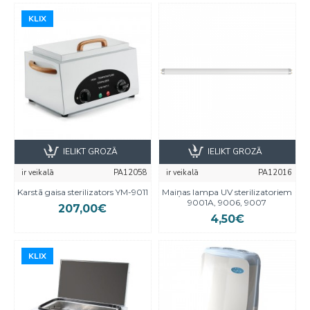
KLIX
KLIX
IELIKT GROZĀ
IELIKT GROZĀ
ir veikalā
PA12058
ir veikalā
PA12016
Karstā gaisa sterilizators YM-9011
Maiņas lampa UV sterilizatoriem
9001A, 9006, 9007
207,00€
4,50€
KLIX
KLIX