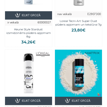
nav veikalā
E2907300
IELIKT GROZĀ
Loreal Tecni Art Super Dust
ir veikalā
60000027
pūderis apjomam un tekstūrai 7g
Keune Style Stardust
23,80€
izsmidzināms pūderis apjomam
8g
34,26€
IELIKT GROZĀ
IELIKT GROZĀ