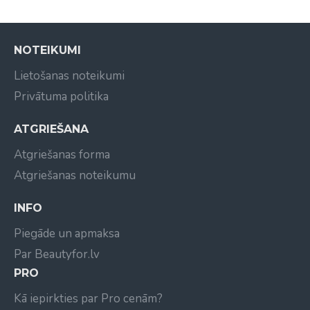
NOTEIKUMI
Lietošanas noteikumi
Privātuma politika
ATGRIEŠANA
Atgriešanas forma
Atgriešanas noteikumu
INFO
Piegāde un apmaksa
Par Beautyfor.lv
PRO
Kā iepirkties par Pro cenām?