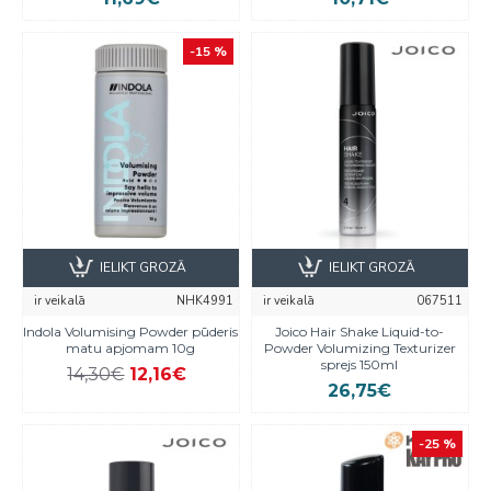
-15 %
IELIKT GROZĀ
IELIKT GROZĀ
ir veikalā
NHK4991
ir veikalā
067511
Indola Volumising Powder pūderis
Joico Hair Shake Liquid-to-
matu apjomam 10g
Powder Volumizing Texturizer
sprejs 150ml
14,30€
12,16€
26,75€
-25 %