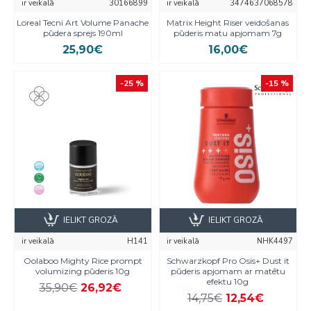
ir veikalā
30166899
ir veikalā
3474637068578
Loreal Tecni Art Volume Panache
Matrix Height Riser veidošanas
pūdera sprejs 190ml
pūderis matu apjomam 7g
25,90€
16,00€
-25 %
-15 %
IELIKT GROZĀ
IELIKT GROZĀ
ir veikalā
H141
ir veikalā
NHK4497
Oolaboo Mighty Rice prompt
Schwarzkopf Pro Osis+ Dust it
volumizing pūderis 10g
pūderis apjomam ar matētu
efektu 10g
35,90€
26,92€
14,75€
12,54€