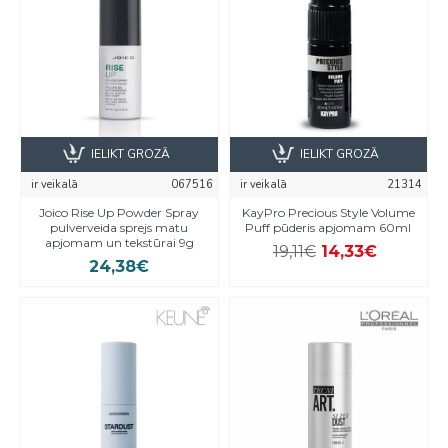
IELIKT GROZĀ
IELIKT GROZĀ
ir veikalā
067516
ir veikalā
21314
Joico Rise Up Powder Spray
KayPro Precious Style Volume
pulverveida sprejs matu
Puff pūderis apjomam 60ml
apjomam un tekstūrai 9g
19,11€
14,33€
24,38€