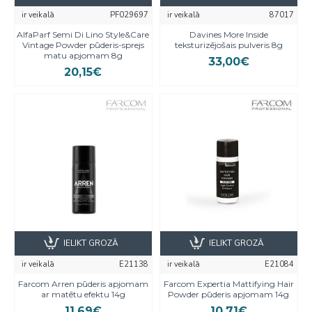
ir veikalā
PF029697
ir veikalā
87017
AlfaParf Semi Di Lino Style&Care
Davines More Inside
Vintage Powder pūderis-sprejs
teksturizējošais pulveris 8g
matu apjomam 8g
33,00€
20,15€
IELIKT GROZĀ
IELIKT GROZĀ
ir veikalā
E21138
ir veikalā
E21084
Farcom Arren pūderis apjomam
Farcom Expertia Mattifying Hair
ar matētu efektu 14g
Powder pūderis apjomam 14g
11,69€
10,71€