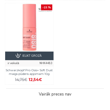
-15 %
IELIKT GROZĀ
ir veikalā
NHK4483
Schwarzkopf Pro Osis+ Soft Dust
maigs pūderis apjomam 10g
14,75€
12,54€
Vairāk preces nav