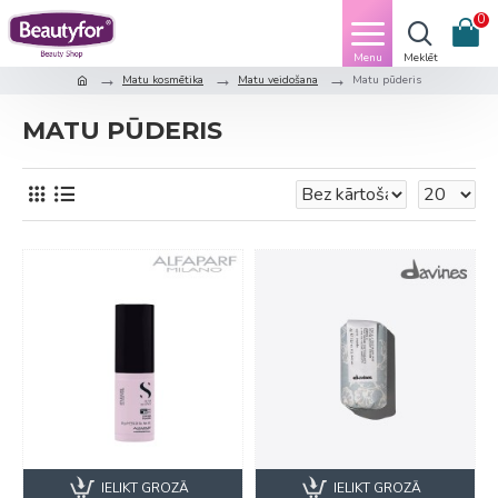
0
Matu kosmētika
Matu veidošana
Matu pūderis
MATU PŪDERIS
IELIKT GROZĀ
IELIKT GROZĀ