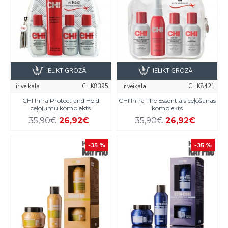
IELIKT GROZĀ
IELIKT GROZĀ
ir veikalā
CHK8395
ir veikalā
CHK8421
CHI Infra Protect and Hold
CHI Infra The Essentials ceļošanas
ceļojumu komplekts
komplekts
35,90€
26,92€
35,90€
26,92€
-35 %
-35 %