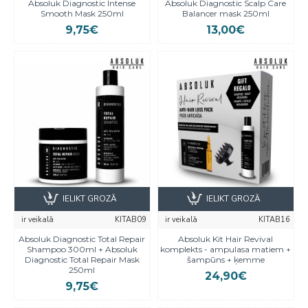
Absoluk Diagnostic Intense
Absoluk Diagnostic Scalp Care
Smooth Mask 250ml
Balancer mask 250ml
9,75€
13,00€
IELIKT GROZĀ
IELIKT GROZĀ
ir veikalā
KITAB09
ir veikalā
KITAB16
Absoluk Diagnostic Total Repair
Absoluk Kit Hair Revival
Shampoo 300ml + Absoluk
komplekts - ampulasа matiem +
Diagnostic Total Repair Mask
šampūns + ķemme
250ml
24,90€
9,75€