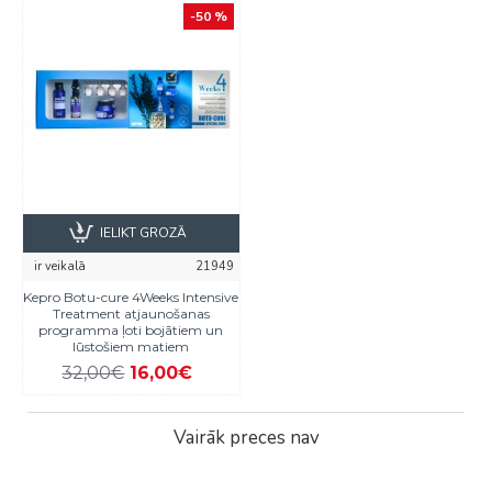
-50 %
IELIKT GROZĀ
ir veikalā
21949
Kepro Botu-cure 4Weeks Intensive
Treatment atjaunošanas
programma ļoti bojātiem un
lūstošiem matiem
32,00€
16,00€
Vairāk preces nav