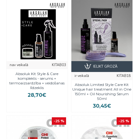
nav veikalā
KITAB03
IELIKT GROZĀ
Absoluk Kit Style & Care
ir veikalā
KITAB18
komplekts - serums +
termoaizsardzība + veidošanas
Absoluk Limited Style Care Kit
līdzeklis
Unique hair treatment All in One
150ml + Oil Nourishing Serum
28,70€
50ml
30,45€
-25 %
-25 %