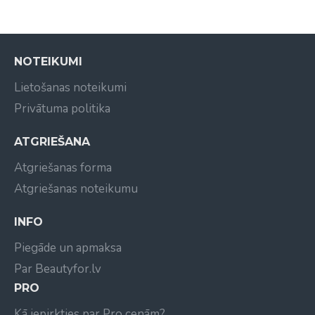
NOTEIKUMI
Lietošanas noteikumi
Privātuma politika
ATGRIEŠANA
Atgriešanas forma
Atgriešanas noteikumu
INFO
Piegāde un apmaksa
Par Beautyfor.lv
PRO
Kā iepirkties par Pro cenām?