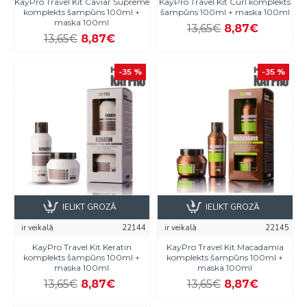
KayPro Travel Kit Caviar Supreme
KayPro Travel Kit Curl komplekts
komplekts šampūns 100ml +
šampūns 100ml + maska 100ml
maska 100ml
13,65€
8,87€
13,65€
8,87€
-35 %
-35 %
IELIKT GROZĀ
IELIKT GROZĀ
ir veikalā
22144
ir veikalā
22145
KayPro Travel Kit Keratin
KayPro Travel Kit Macadamia
komplekts šampūns 100ml +
komplekts šampūns 100ml +
maska 100ml
maska 100ml
13,65€
8,87€
13,65€
8,87€