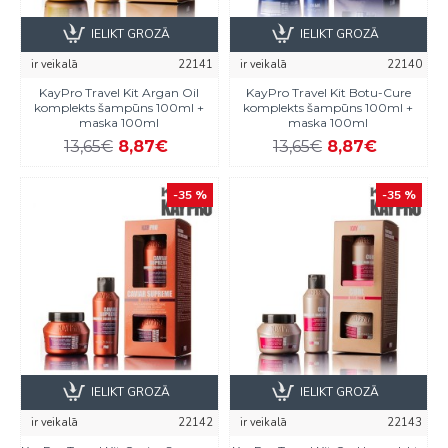
IELIKT GROZĀ
IELIKT GROZĀ
ir veikalā
22141
ir veikalā
22140
KayPro Travel Kit Argan Oil
KayPro Travel Kit Botu-Cure
komplekts šampūns 100ml +
komplekts šampūns 100ml +
maska 100ml
maska 100ml
13,65€
8,87€
13,65€
8,87€
-35 %
-35 %
IELIKT GROZĀ
IELIKT GROZĀ
ir veikalā
22142
ir veikalā
22143