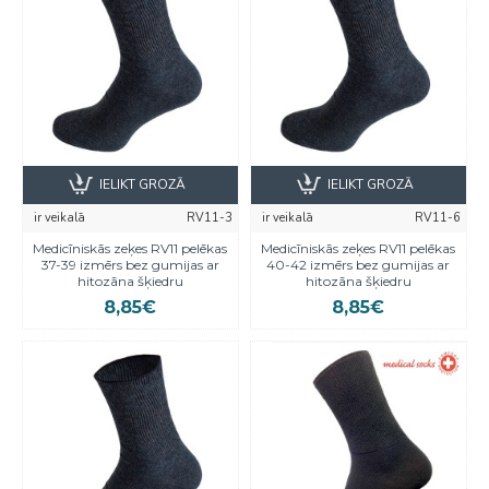
IELIKT GROZĀ
IELIKT GROZĀ
ir veikalā
RV11-3
ir veikalā
RV11-6
Medicīniskās zeķes RV11 pelēkas
Medicīniskās zeķes RV11 pelēkas
37-39 izmērs bez gumijas ar
40-42 izmērs bez gumijas ar
hitozāna šķiedru
hitozāna šķiedru
8,85€
8,85€