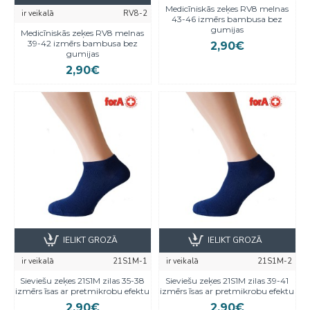
Medicīniskās zeķes RV8 melnas
ir veikalā
RV8-2
43-46 izmērs bambusa bez
gumijas
Medicīniskās zeķes RV8 melnas
39-42 izmērs bambusa bez
2,90€
gumijas
2,90€
IELIKT GROZĀ
IELIKT GROZĀ
ir veikalā
21S1M-1
ir veikalā
21S1M-2
Sieviešu zeķes 21S1M zilas 35-38
Sieviešu zeķes 21S1M zilas 39-41
izmērs īsas ar pretmikrobu efektu
izmērs īsas ar pretmikrobu efektu
2,90€
2,90€