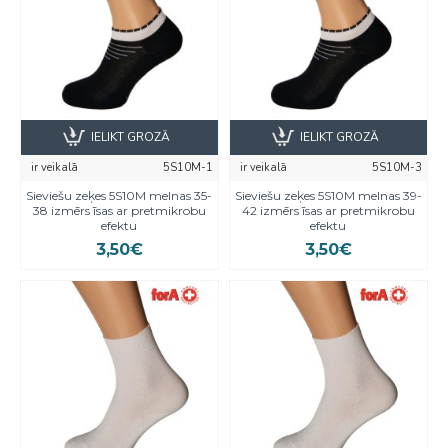
IELIKT GROZĀ
IELIKT GROZĀ
ir veikalā
5S10M-1
ir veikalā
5S10M-3
Sieviešu zeķes 5S10M melnas 35-
Sieviešu zeķes 5S10M melnas 39-
38 izmērs īsas ar pretmikrobu
42 izmērs īsas ar pretmikrobu
efektu
efektu
3,50€
3,50€