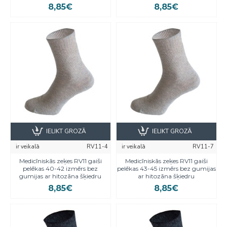
8,85€
8,85€
IELIKT GROZĀ
IELIKT GROZĀ
ir veikalā
RV11-4
ir veikalā
RV11-7
Medicīniskās zeķes RV11 gaiši
Medicīniskās zeķes RV11 gaiši
pelēkas 40-42 izmērs bez
pelēkas 43-45 izmērs bez gumijas
gumijas ar hitozāna šķiedru
ar hitozāna šķiedru
8,85€
8,85€