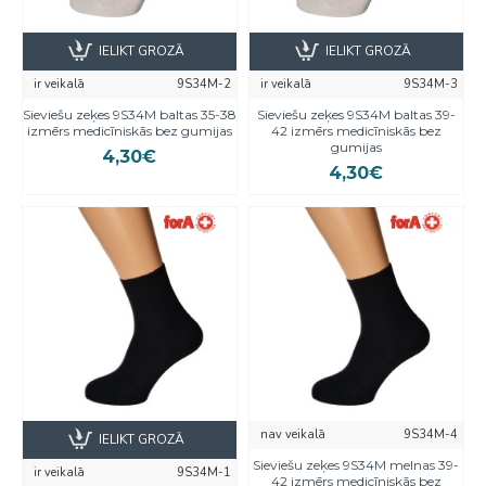
IELIKT GROZĀ
IELIKT GROZĀ
ir veikalā
9S34M-2
ir veikalā
9S34M-3
Sieviešu zeķes 9S34M baltas 35-38
Sieviešu zeķes 9S34M baltas 39-
izmērs medicīniskās bez gumijas
42 izmērs medicīniskās bez
gumijas
4,30€
4,30€
nav veikalā
9S34M-4
IELIKT GROZĀ
Sieviešu zeķes 9S34M melnas 39-
ir veikalā
9S34M-1
42 izmērs medicīniskās bez