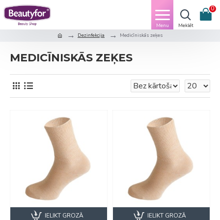
0
Dezinfekcija
Medicīniskās zeķes
MEDICĪNISKĀS ZEĶES
IELIKT GROZĀ
IELIKT GROZĀ