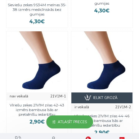
gumijas
Sieviešu zeķes 9S34M melnas 35-
38 izmērs medicīniskās bez
4,30€
gumijas
4,30€
nav veikalā
21V1M-1
IELIKT GROZĀ
Vīriešu zeķes 21V1M zilas 42-43
ir veikalā
21V1M-2
izmērs bambusa īsās ar
pretsēnīšu iedarbību
Vīriešu zeķes 21V1M zilas 44-46
izmērs bambusa īsās ar
2,90€
ATLASĪT PRECES
pretsēnīšu iedarbību
2,90€