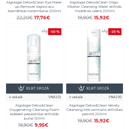
Algologie Detox&Clean Eye Make-
Algologie Detox&Clean Oligo-
up Remover losjons acu
Micellar Cleansing Water attīrošs
kosmētikas noņemšanai 200ml
micelārais ūdens 200ml
22,20€
17,76€
19,90€
15,92€
-50 %
-20 %
IELIKT GROZĀ
IELIKT GROZĀ
ir veikalā
VNA101
ir veikalā
VNA100
Algologie Detox&Clean
Algologie Detox&Clean Velvety
Oxygenating Cleansing Foam
Cleansing Milk samtains attīrošais
skābekli piesaistošas attīrošās
pieniņš 200ml
putas 120ml
19,90€
15,92€
19,90€
9,95€