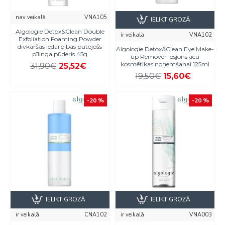
nav veikalā
VNA105
IELIKT GROZĀ
Algologie Detox&Clean Double
ir veikalā
VNA102
Exfoliation Foaming Powder
divkāršas iedarbības putojošs
Algologie Detox&Clean Eye Make-
pīlinga pūderis 45g
up Remover losjons acu
kosmētikas noņemšanai 125ml
31,90€
25,52€
19,50€
15,60€
-20 %
-20 %
IELIKT GROZĀ
IELIKT GROZĀ
ir veikalā
CNA102
ir veikalā
VNA003