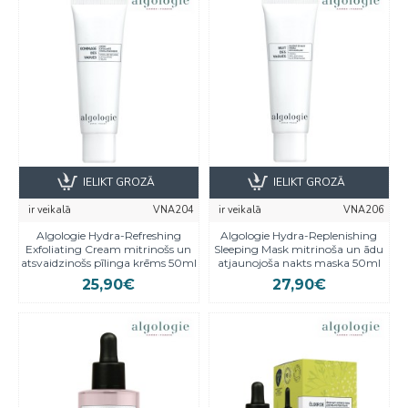
IELIKT GROZĀ
IELIKT GROZĀ
ir veikalā
VNA204
ir veikalā
VNA206
Algologie Hydra-Refreshing
Algologie Hydra-Replenishing
Exfoliating Cream mitrinošs un
Sleeping Mask mitrinoša un ādu
atsvaidzinošs pīlinga krēms 50ml
atjaunojoša nakts maska 50ml
25,90€
27,90€