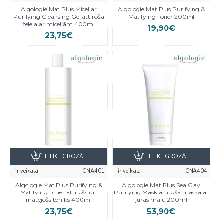
Algologie Mat Plus Micellar
Algologie Mat Plus Purifying &
Purifying Cleansing Gel attīroša
Matifying Toner 200ml
želeja ar micellām 400ml
19,90€
23,75€
IELIKT GROZĀ
IELIKT GROZĀ
ir veikalā
CNA401
ir veikalā
CNA404
Algologie Mat Plus Purifying &
Algologie Mat Plus Sea Clay
Matifying Toner attīrošs un
Purifying Mask attīroša maska ar
matējošs toniks 400ml
jūras mālu 200ml
23,75€
53,90€