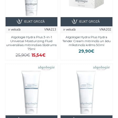
IELIKT GROZĀ
IELIKT GROZĀ
ir veikalā
VNA213
ir veikalā
VNA202
Algologie Hydra Plus 3-in-1
Algologie Hydra Plus Hydra
Universal Moisturizing Fluid
Tender Cream mitrinošs un ādu
universālais mitrinošais šķidrums
mīkstinošs krēms 50ml
75ml
29,90€
25,90€
15,54€