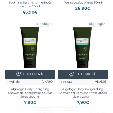
Soothing Serum nomierinošs
Peel saudzīgs pīlings 50ml
serums 30ml
26,90€
45,90€
IELIKT GROZĀ
IELIKT GROZĀ
ir veikalā
VNA804
ir veikalā
VNA806
Algologie Body Energising
Algologie Body Invigorating
Shower gel enerģizējošā dušas
Shower gel uzmundrinošā dušas
želeja 200ml
želeja 200ml
7,90€
7,90€