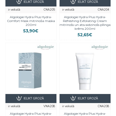
IELIKT GROZĀ
IELIKT GROZĀ
ir veikalā
CNA205
ir veikalā
CNA204
Algologie Hydra Plus Hydra-
Algologie Hydra Plus Hydra-
Comfort Mask mitrinoša maska
Refreshing Exfoliating Cream
200ml
mitrinošs un atsvaidzinošs pīlinga
krēms 200ml
53,90€
52,65€
IELIKT GROZĀ
IELIKT GROZĀ
ir veikalā
VNA208
ir veikalā
CNA208
Algologie Hydra Plus Hydra-
Algologie Hydra Plus Hydra-