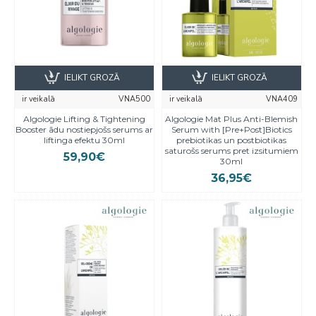
IELIKT GROZĀ
IELIKT GROZĀ
ir veikalā
VNA500
ir veikalā
VNA409
Algologie Lifting & Tightening
Algologie Mat Plus Anti-Blemish
Booster ādu nostiepjošs serums ar
Serum with [Pre+Post]Biotics
liftinga efektu 30ml
prebiotikas un postbiotikas
saturošs serums pret izsitumiem
59,90€
30ml
36,95€