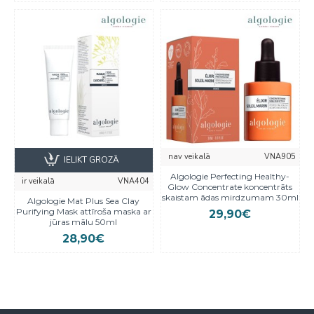
nav veikalā
VNA905
IELIKT GROZĀ
Algologie Perfecting Healthy-
ir veikalā
VNA404
Glow Concentrate koncentrāts
skaistam ādas mirdzumam 30ml
Algologie Mat Plus Sea Clay
Purifying Mask attīroša maska ar
29,90€
jūras mālu 50ml
28,90€