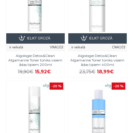
IELIKT GROZĀ
IELIKT GROZĀ
ir veikalā
VNA103
ir veikalā
CNA103
Algologie Detox&Clean
Algologie Detox&Clean
Algamarine Toner toniks visiem
Algamarine Toner toniks visiem
ādas tipiem 200ml
ādas tipiem 400ml
19,90€
15,92€
23,75€
18,99€
-20 %
-20 %