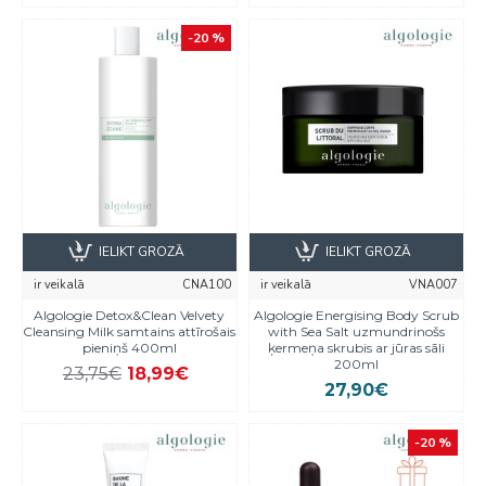
-20 %
IELIKT GROZĀ
IELIKT GROZĀ
ir veikalā
CNA100
ir veikalā
VNA007
Algologie Detox&Clean Velvety
Algologie Energising Body Scrub
Cleansing Milk samtains attīrošais
with Sea Salt uzmundrinošs
pieniņš 400ml
ķermeņa skrubis ar jūras sāli
200ml
23,75€
18,99€
27,90€
-20 %