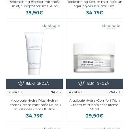
Replenishing Booster mitrinošs
Replenishing Serum mitrinošs un
un atjaunojošs serums 30ml
atjaunojošs serums 50ml
39,90€
34,75€
IELIKT GROZĀ
IELIKT GROZĀ
ir veikalā
CNA202
ir veikalā
VNA203
Algologie Hydra Plus Hydra-
Algologie Hydra-Comfort Rich
Tender Cream mitrinošs un ādu
Cream mitrinošs ādas krēms
mīkstinošs krēms 100ml
50ml
34,75€
29,90€