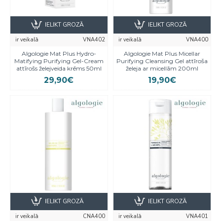
IELIKT GROZĀ
IELIKT GROZĀ
ir veikalā
VNA402
ir veikalā
VNA400
Algologie Mat Plus Hydro-
Algologie Mat Plus Micellar
Matifying Purifying Gel-Cream
Purifying Cleansing Gel attīroša
attīrošs želejveida krēms 50ml
želeja ar micellām 200ml
29,90€
19,90€
IELIKT GROZĀ
IELIKT GROZĀ
ir veikalā
CNA400
ir veikalā
VNA401