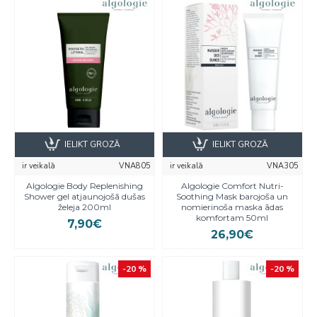
IELIKT GROZĀ
IELIKT GROZĀ
ir veikalā
VNA805
ir veikalā
VNA305
Algologie Body Replenishing
Algologie Comfort Nutri-
Shower gel atjaunojošā dušas
Soothing Mask barojoša un
želeja 200ml
nomierinoša maska ādas
komfortam 50ml
7,90€
26,90€
-20 %
-20 %