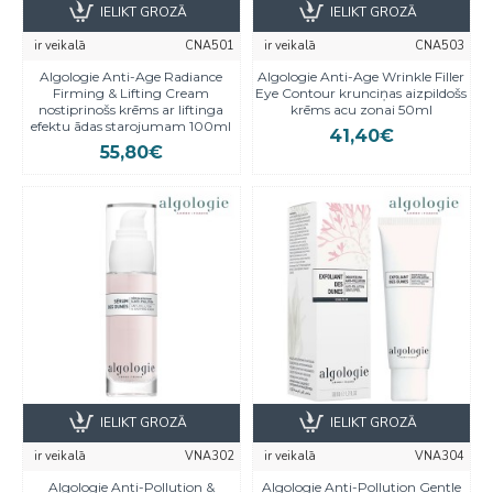
IELIKT GROZĀ
IELIKT GROZĀ
ir veikalā
CNA501
ir veikalā
CNA503
Algologie Anti-Age Radiance
Algologie Anti-Age Wrinkle Filler
Firming & Lifting Cream
Eye Contour krunciņas aizpildošs
nostiprinošs krēms ar liftinga
krēms acu zonai 50ml
efektu ādas starojumam 100ml
41,40€
55,80€
IELIKT GROZĀ
IELIKT GROZĀ
ir veikalā
VNA302
ir veikalā
VNA304
Algologie Anti-Pollution &
Algologie Anti-Pollution Gentle