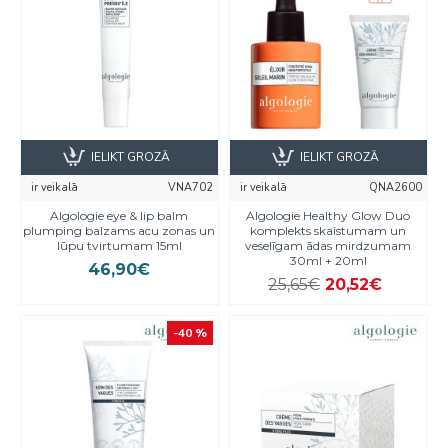
IELIKT GROZĀ
IELIKT GROZĀ
ir veikalā
VNA702
ir veikalā
QNA2600
Algologie eye & lip balm
Algologie Healthy Glow Duo
plumping balzams acu zonas un
komplekts skaistumam un
lūpu tvirtumam 15ml
veselīgam ādas mirdzumam
30ml + 20ml
46,90€
25,65€
20,52€
-40 %