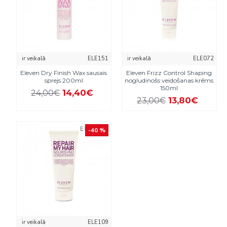
ir veikalā
ELE151
ir veikalā
ELE072
Eleven Dry Finish Wax sausais
Eleven Frizz Control Shaping
sprejs 200ml
nogludinošs veidošanas krēms
150ml
14,40€
24,00€
13,80€
23,00€
-40 %
ir veikalā
ELE109