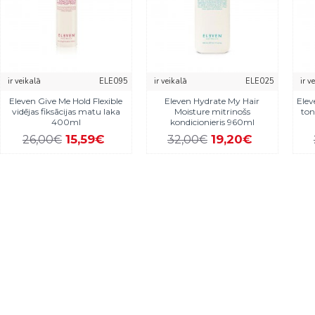
ir veikalā
ELE095
ir veikalā
ELE025
ir v
Eleven Give Me Hold Flexible
Eleven Hydrate My Hair
Elev
vidējas fiksācijas matu laka
Moisture mitrinošs
ton
400ml
kondicionieris 960ml
15,59€
19,20€
26,00€
32,00€