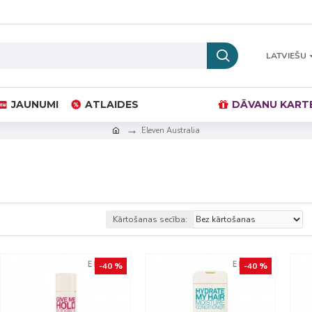
LATVIEŠU
JAUNUMI
ATLAIDES
DĀVANU KART
Eleven Australia
Kārtošanas secība:
-40 %
-40 %