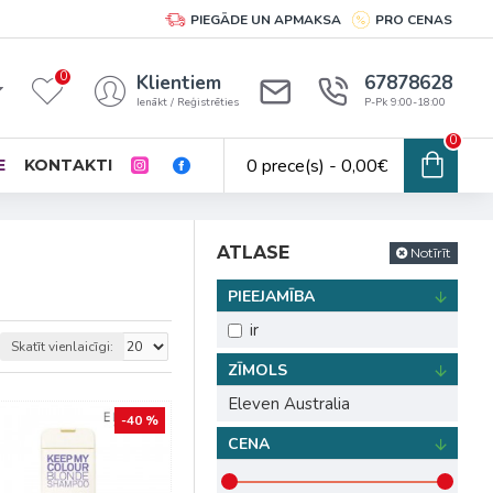
PIEGĀDE UN APMAKSA
PRO CENAS
0
Klientiem
67878628
Ienākt / Reģistrēties
P-Pk 9:00-18:00
0
0 prece(s) - 0,00€
E
KONTAKTI
ATLASE
Notīrīt
PIEEJAMĪBA
ir
Skatīt vienlaicīgi:
ZĪMOLS
Eleven Australia
-40 %
CENA