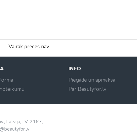
Vairāk preces nav
NA
INFO
 forma
Piegāde un apmaksa
 noteikumu
Par Beautyfor.lv
d
v., Latvija, LV-2167,
@beautyfor.lv