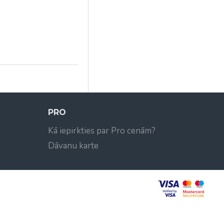
PRO
Kā iepirkties par Pro cenām?
Dāvanu karte