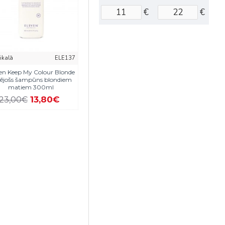
€
€
eikalā
ELE137
en Keep My Colour Blonde
ējošs šampūns blondiem
matiem 300ml
13,80€
23,00€