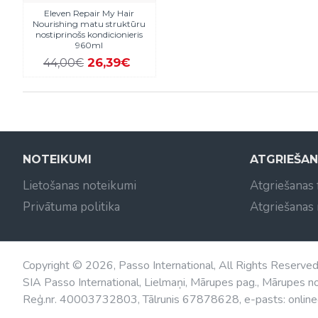
Eleven Repair My Hair
Nourishing matu struktūru
nostiprinošs kondicionieris
960ml
26,39€
44,00€
NOTEIKUMI
ATGRIEŠA
Lietošanas noteikumi
Atgriešanas
Privātuma politika
Atgriešanas
Copyright © 2026, Passo International, All Rights Reserve
SIA Passo International, Lielmaņi, Mārupes pag., Mārupes no
Reģ.nr. 40003732803, Tālrunis 67878628, e-pasts: online