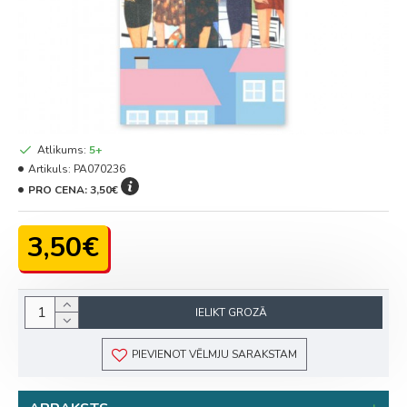
Atlikums:
5+
Artikuls:
PA070236
PRO CENA:
3,50€
3,50€
IELIKT GROZĀ
PIEVIENOT VĒLMJU SARAKSTAM