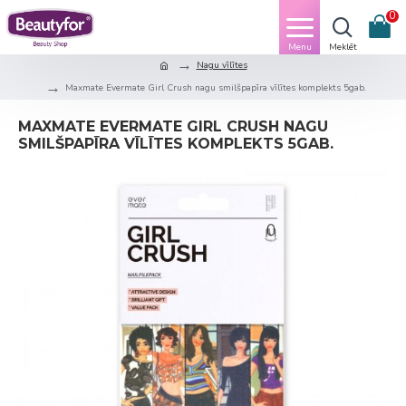
0
Nagu vīlītes
Maxmate Evermate Girl Crush nagu smilšpapīra vīlītes komplekts 5gab.
MAXMATE EVERMATE GIRL CRUSH NAGU
SMILŠPAPĪRA VĪLĪTES KOMPLEKTS 5GAB.