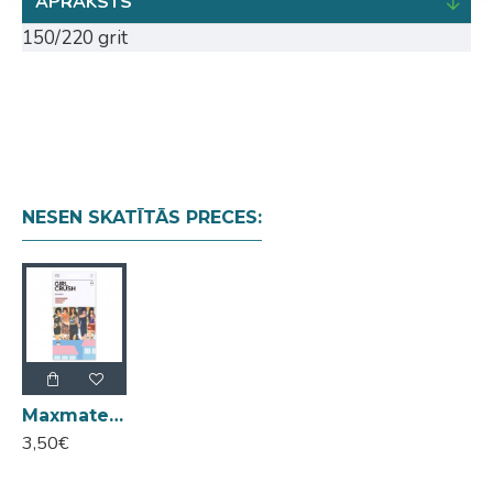
APRAKSTS
150/220 grit
NESEN SKATĪTĀS PRECES:
Maxmate Evermate Girl Crush nagu smilšpapīra vīlītes komplekts 5gab.
3,50€