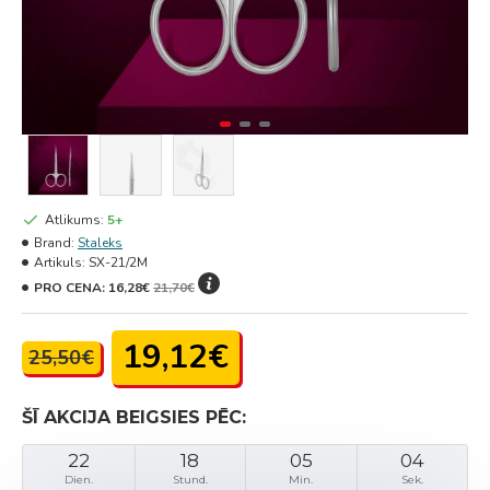
Atlikums:
5+
Brand:
Staleks
Artikuls:
SX-21/2M
PRO CENA:
16,28€
21,70€
19,12€
25,50€
ŠĪ AKCIJA BEIGSIES PĒC:
22
18
05
04
Dien.
Stund.
Min.
Sek.