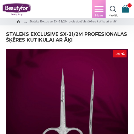
0
Staleks Exclusive SX-21/2M profesionālās šķēres kutikulai ar āķi
STALEKS EXCLUSIVE SX-21/2M PROFESIONĀLĀS
ŠĶĒRES KUTIKULAI AR ĀĶI
-25 %