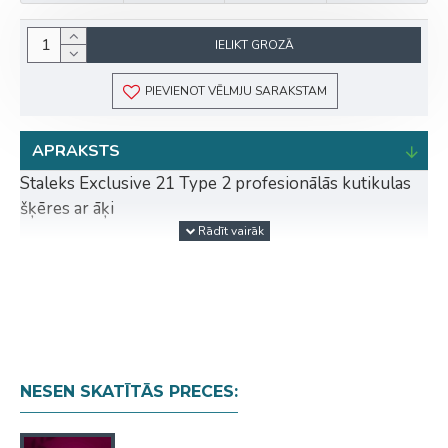
IELIKT GROZĀ
PIEVIENOT VĒLMJU SARAKSTAM
APRAKSTS
Staleks Exclusive 21 Type 2 profesionālās kutikulas
šķēres ar āķi
Staleks Exclusive sērija - premium klases
profesionālie manikīra instrumenti. EXCLUSIVE sērija
apvieno augstākās kvalitātes materiālus, precīzu
izgatavošanu un elegantu dizainu, nodrošinot
maksimālu komfortu un precizitāti profesionālu
manikīra procedūru laikā.
NESEN SKATĪTĀS PRECES:
Exclusive 21 (Type 2) modeļa īpašības: