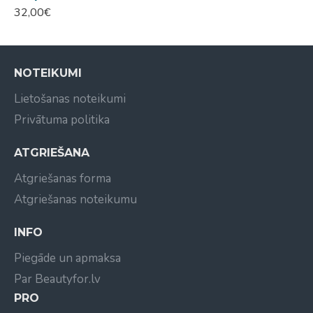
32,00€
NOTEIKUMI
Lietošanas noteikumi
Privātuma politika
ATGRIEŠANA
Atgriešanas forma
Atgriešanas noteikumu
INFO
Piegāde un apmaksa
Par Beautyfor.lv
PRO