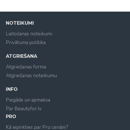
NOTEIKUMI
Lietošanas noteikumi
Privātuma politika
ATGRIEŠANA
Atgriešanas forma
Atgriešanas noteikumu
INFO
Piegāde un apmaksa
Par Beautyfor.lv
PRO
Kā iepirkties par Pro cenām?