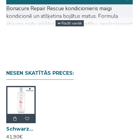
Bonacure Repair Rescue kondicionieris maigi
kondicionē un atšķetina bojātus matus. Formula
atjauno matu iekšējo spēku un elastību, nepārslogojot
tos.
Lietošana: ieklājiet ar dvieli nosusinātos matos un
iemasējiet. Pēc 2 minūtēm kārtīgi izskalojiet
NESEN SKATĪTĀS PRECES:
Schwarzkopf Pro BC Bonacure Repair Rescue kondicionieris 1L
41,90€