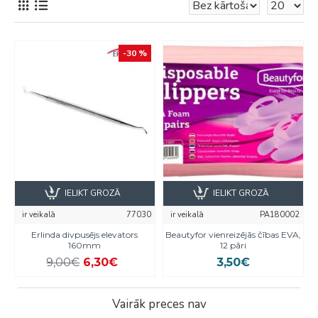
-30 %
IELIKT GROZĀ
IELIKT GROZĀ
ir veikalā
77030
ir veikalā
PA180002
Erlinda divpusējs elevators
Beautyfor vienreizējās čības EVA,
160mm
12 pāri
9,00€
6,30€
3,50€
Vairāk preces nav