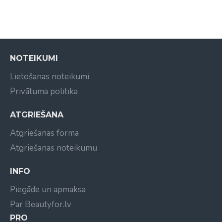
NOTEIKUMI
Lietošanas noteikumi
Privātuma politika
ATGRIEŠANA
Atgriešanas forma
Atgriešanas noteikumu
INFO
Piegāde un apmaksa
Par Beautyfor.lv
PRO