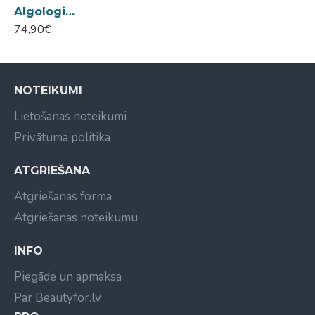
Algologie skin cream redensifying & plumping ādas blīvumu un tvirtumu atjaunojošs krēms 50ml
74,90€
NOTEIKUMI
Lietošanas noteikumi
Privātuma politika
ATGRIEŠANA
Atgriešanas forma
Atgriešanas noteikumu
INFO
Piegāde un apmaksa
Par Beautyfor.lv