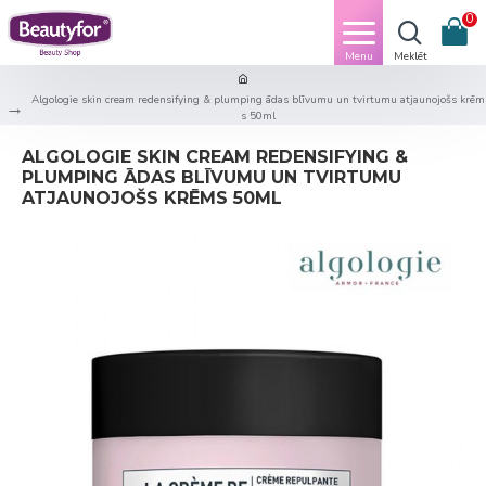
0
Algologie skin cream redensifying & plumping ādas blīvumu un tvirtumu atjaunojošs krēm
s 50ml
ALGOLOGIE SKIN CREAM REDENSIFYING &
PLUMPING ĀDAS BLĪVUMU UN TVIRTUMU
ATJAUNOJOŠS KRĒMS 50ML