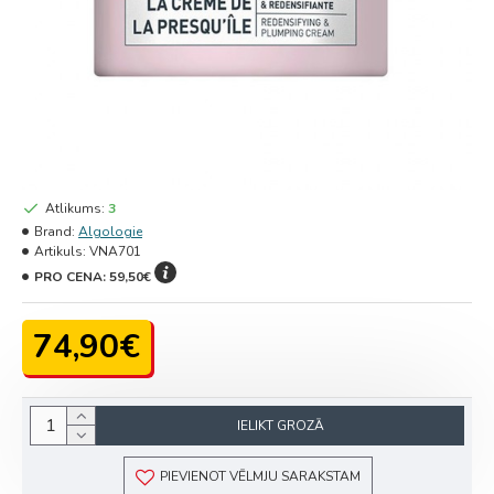
Atlikums:
3
Brand:
Algologie
Artikuls:
VNA701
PRO CENA:
59,50€
74,90€
IELIKT GROZĀ
PIEVIENOT VĒLMJU SARAKSTAM