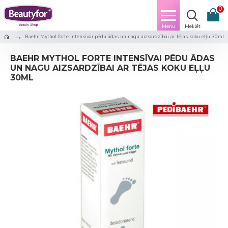
0
Baehr Mythol forte intensīvai pēdu ādas un nagu aizsardzībai ar tējas koku eļļu 30ml
BAEHR MYTHOL FORTE INTENSĪVAI PĒDU ĀDAS
UN NAGU AIZSARDZĪBAI AR TĒJAS KOKU EĻĻU
30ML