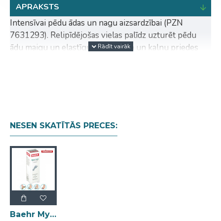
APRAKSTS
Intensīvai pēdu ādas un nagu aizsardzībai (PZN
7631293). Relipīdējošas vielas palīdz uzturēt pēdu
ādu maigu un elastīgu. Rozmarīna un kalnu priedes
eļļa nomierina, līdzsvaro un atsvaidzina. Tējas koka
eļļa kombinācijā ar citām aktīvajām vielām atjauno
dabisko ādas un nagu aizsargbarjeru, palīdz aizsargāt
pret sēnīšu infekcijām un stabilizē ādas un nagu
bioloģisko līdzsvaru.
NESEN SKATĪTĀS PRECES:
Priekšrocības:
intensīva ādas un nagu aizsardzība
palīdz saglabāt ādu maigu un elastīgu
atsvaidzina un līdzsvaro
atbalsta dabisko aizsargbarjeru
palīdz aizsargāt pret sēnīšu infekcijām
Galvenās sastāvdaļas:
Baehr Mythol forte intensīvai pēdu ādas un nagu aizsardzībai ar tējas koku eļļu 30ml