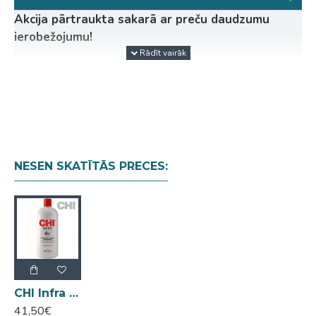
Akcija pārtraukta sakarā ar preču daudzumu
ierobežojumu!
Zīdu saturošs mitrinošais šampuns, kas nodrošina
maigu un dziļu matu tīrīšanu. Regulāra lietošana
atjauno matu mitruma līmeni un dara tos stiprākus.
Īpaši piemērots pēc matu krāsošanas.
Rūpīgi attīra matus un korektē mitruma balansu
matiem un galvas ādai
NESEN SKATĪTĀS PRECES:
Piemērots visiem matu tipiem
Bagātināts ar proteīniem lai pastiprinātu matus
Mati būs jūtami veselīgāki un pakļautīgāki
CHI Infra sistēma:
Pozītivi ielādētas zīda molekulas tiek integrētas
dabīgu matu sturktūrā, palielinot matu izturību,
elastību un tai pašā laikā mitrinot tos.
CHI Infra Moisture Therapy Shampoo šampūns 946ml
41,50€
CHI Infra tā ir pirmā no matu kopšanas līnijām