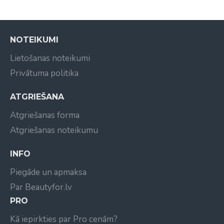
kuru izmanto CHI 44 Keramiku un Cationic
Hydration Interlink
Mitrums un izturība - šī ir unikāla koncepcija kas
NOTEIKUMI
integrē dzīvības mitrumu un izturību matu
Lietošanas noteikumi
iekšējā struktūrā.
Tikai pieci produkti CHI Infra sistēmā, ir viegli
Privātuma politika
saprotamas un pielietojams priekš stilista un
klienta
ATGRIEŠANA
Momentāls rezultāts
Atgriešanas forma
Atgriešanas noteikumu
INFO
Piegāde un apmaksa
Par Beautyfor.lv
PRO
Kā iepirkties par Pro cenām?