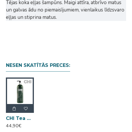
Tējas koka eļļas šampūns. Maigi attīra, atbrīvo matus
un galvas ādu no piemaisījumiem, vienlaikus līdzsvaro
eļļas un stiprina matus.
NESEN SKATĪTĀS PRECES:
CHI Tea Tree Oil Shampoo šampūns 739ml
44,90€