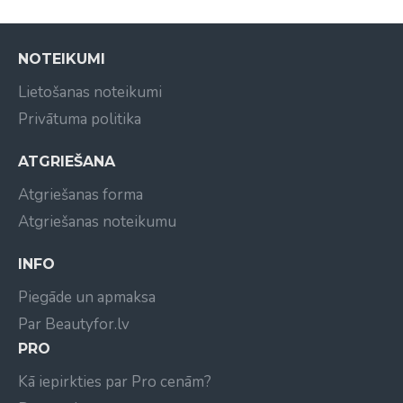
NOTEIKUMI
Lietošanas noteikumi
Privātuma politika
ATGRIEŠANA
Atgriešanas forma
Atgriešanas noteikumu
INFO
Piegāde un apmaksa
Par Beautyfor.lv
PRO
Kā iepirkties par Pro cenām?