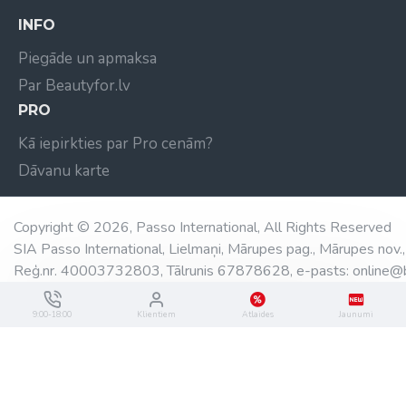
uzlabojot elastību.
INFO
Atjaunojošs dabīgo augu maisījums – kosa,
vīgriezes, cidonija, rozmarīns, ehinācija, lavanda,
Piegāde un apmaksa
olīvas, baziliks - palīdz atjaunot šķeltos matu
Par Beautyfor.lv
galus un atjaunot mitrumu matos.
PRO
VEGĀNS PRODUKTS!
Kā iepirkties par Pro cenām?
BEZ PARABĒNIEM, GLUTĒNA UN SULFĀTIEM!
Dāvanu karte
Ražots ASV
Copyright © 2026, Passo International, All Rights Reserved
SIA Passo International, Lielmaņi, Mārupes pag., Mārupes nov.,
Reģ.nr. 40003732803, Tālrunis 67878628, e-pasts: online@b
9:00-18:00
Klientiem
Atlaides
Jaunumi