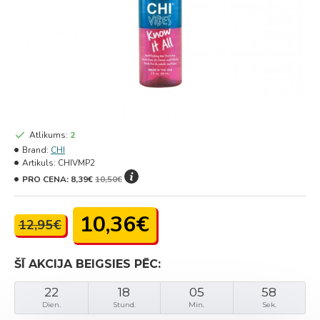
Atlikums:
2
Brand:
CHI
Artikuls:
CHIVMP2
PRO CENA:
8,39€
10,50€
10,36€
12,95€
ŠĪ AKCIJA BEIGSIES PĒC:
22
18
05
58
Dien.
Stund.
Min.
Sek.