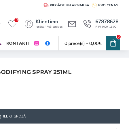
PIEGĀDE UN APMAKSA
PRO CENAS
0
Klientiem
67878628
Ienākt / Reģistrēties
P-Pk 9:00-18:00
0
0 prece(s) - 0,00€
E
KONTAKTI
BODIFYING SPRAY 251ML
IELIKT GROZĀ