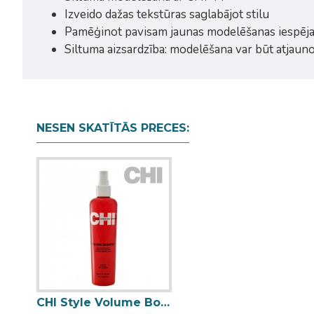
Izveido dažas tekstūras saglabājot stilu
Pamēģinot pavisam jaunas modelēšanas iespēja
Siltuma aizsardzība: modelēšana var būt atjauno
NESEN SKATĪTĀS PRECES:
CHI Style Volume Booster liquid bodifying spray 251ml