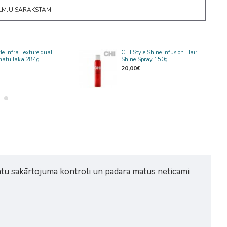
ĒLMJU SARAKSTAM
le Infra Texture dual
CHI Style Shine Infusion Hair
 matu laka 284g
Shine Spray 150g
20,00€
matu sakārtojuma kontroli un padara matus neticami