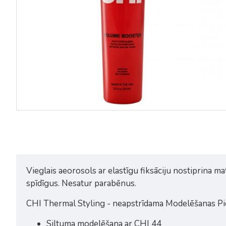
CHI Style Shine Infusion Hair
CHI Style Helmet Head extra
Shine Spray 150g
hair spray 284g
20,00€
19,04€
23,80€
Vieglais aeorosols ar elastīgu fiksāciju nostiprina 
spīdīgus. Nesatur parabēnus.
CHI Thermal Styling - neapstrīdama Modelēšanas Pi
Siltuma modelēšana ar CHI 44