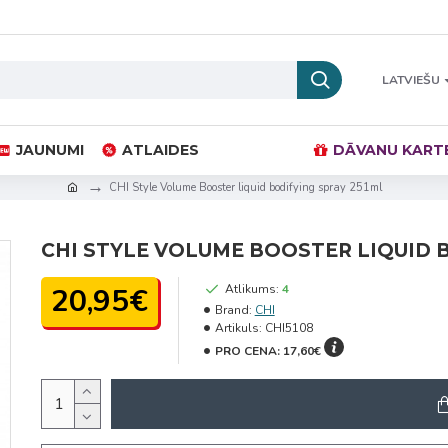
LATVIEŠU
JAUNUMI
ATLAIDES
DĀVANU KART
CHI Style Volume Booster liquid bodifying spray 251ml
CHI STYLE VOLUME BOOSTER LIQUID 
20,95€
Atlikums:
4
Brand:
CHI
Artikuls:
CHI5108
PRO CENA:
17,60€