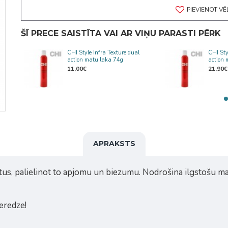
PIEVIENOT V
ŠĪ PRECE SAISTĪTA VAI AR VIŅU PARASTI PĒRK
 firm
CHI Style Infra Texture dual
CHI Sty
action matu laka 74g
action
11,00€
21,90€
APRAKSTS
matus, palielinot to apjomu un biezumu. Nodrošina ilgstošu 
eredze!