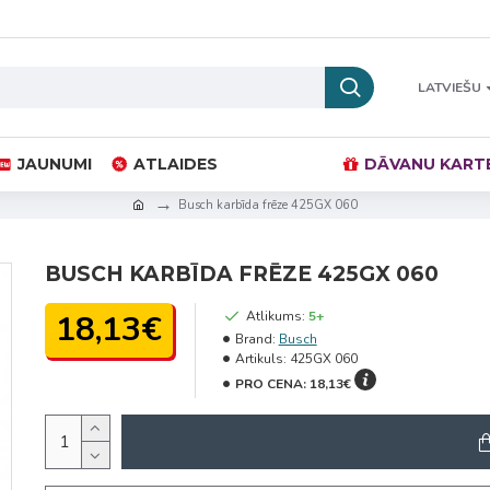
LATVIEŠU
JAUNUMI
ATLAIDES
DĀVANU KART
Busch karbīda frēze 425GX 060
BUSCH KARBĪDA FRĒZE 425GX 060
18,13€
Atlikums:
5+
Brand:
Busch
Artikuls:
425GX 060
PRO CENA:
18,13€