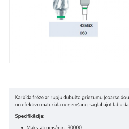
Busch karbīda frēze 426FX 023
Busch karbīda frēze 426GQ
060
14,73€
26,89€
Karbīda frēze ar rupju dubulto griezumu (coarse doub
un efektīvu materiāla noņemšanu, saglabājot labu dar
Specifikācija:
Maks. ātrums/min.: 30000