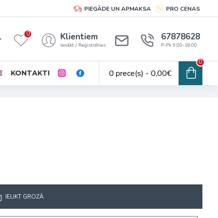
PIEGĀDE UN APMAKSA
PRO CENAS
0
Klientiem
67878628
Ienākt / Reģistrēties
P-Pk 9:00-18:00
0
0 prece(s) - 0,00€
E
KONTAKTI
IELIKT GROZĀ