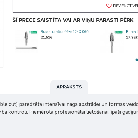
PIEVIENOT V
ŠĪ PRECE SAISTĪTA VAI AR VIŅU PARASTI PĒRK
SR
Busch karbīda frēze 424X 060
Busch 
21,51€
17,92€
APRAKSTS
le cut) paredzēta intensīvai naga apstrādei un formas veido
ba kontroli. Piemērota profesionālai lietošanai, īpaši gadīj