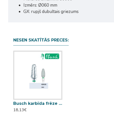
Izmērs: Ø060 mm
GX: rupjš dubultais griezums
NESEN SKATĪTĀS PRECES:
Busch karbīda frēze 425GX 060
18,13€