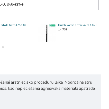
ĒLMJU SARAKSTAM
karbīda frēze 425X 060
Busch karbīda frēze 426FX 023
14,73€
šanai ārstniecisko procedūru laikā. Nodrošina ātru
umos, kad nepieciešama agresīvāka materiāla apstrāde.