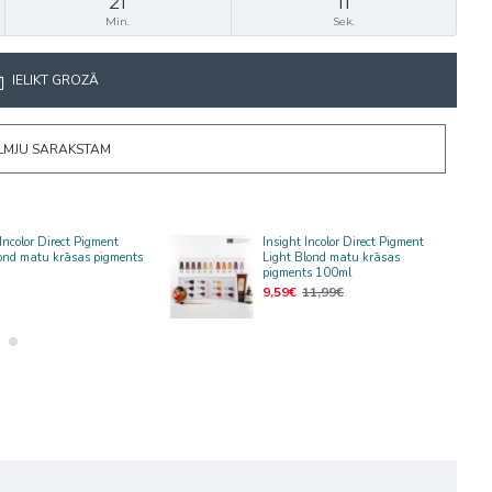
21
11
Min.
Sek.
IELIKT GROZĀ
ĒLMJU SARAKSTAM
 Incolor Direct Pigment
Insight Incolor Direct Pigment
ond matu krāsas pigments
Light Blond matu krāsas
pigments 100ml
9,59€
11,99€