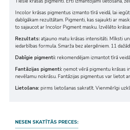
Tiešie krāsas pigmenti. Ērti izmantojami lietošanā, že
Incolor krāsas pigmentus izmanto tīrā veidā, lai iegū
dabīgākam rezultātam. Pigmenti, kas sajaukti ar mas
to sajaucot ar Incolor Pigment masku. Izvēlēto krās
Rezultats:
atjauno matu krāsas intensitāti. Mīksti un
iedarbības formula. Smarža bez alergēniem. 11 dažādi
Dabīgie pigmenti:
rekomendējam izmantot tīrā veidā,
Fantāzijas pigmenti:
ņemot vērā pigmentu krāsas inte
nevēlamu nokrāsu. Fantāzijas pigmentus var lietot arī
Lietošana:
pirms lietošanas sakratīt. Vienmērīgi uzkl
NESEN SKATĪTĀS PRECES: