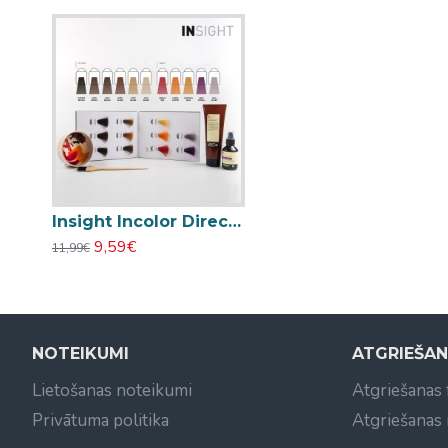
Insight Incolor Direct Pigment Light Brown matu krāsas pigments 100ml
9,59€
11,99€
NOTEIKUMI
ATGRIEŠA
Lietošanas noteikumi
Atgriešanas
Privātuma politika
Atgriešanas