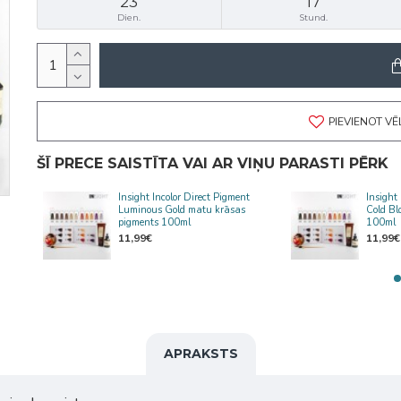
23
17
Dien.
Stund.
PIEVIENOT V
ŠĪ PRECE SAISTĪTA VAI AR VIŅU PARASTI PĒRK
t
Insight Incolor Direct Pigment
Insight
Luminous Gold matu krāsas
Cold Bl
pigments 100ml
100ml
11,99€
11,99€
APRAKSTS