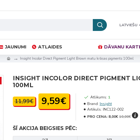
LATVIEŠU
JAUNUMI
ATLAIDES
DĀVANU KART
Insight Incolor Direct Pigment Light Brown matu krāsas pigments 100ml
INSIGHT INCOLOR DIRECT PIGMENT 
100ML
9,59€
Atlikums:
1
11,99€
Brand:
Insight
Artikuls:
INC122-002
PRO CENA:
8,00€
10,00€
ŠĪ AKCIJA BEIGSIES PĒC: