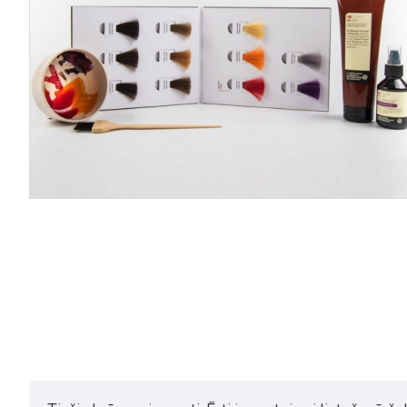
Insight Incolor Direct Pigment
Insight Incolor Direct Pigmen
Light Blond matu krāsas
Dark Brown matu krāsas
pigments 100ml
pigments 100ml
9,59€
11,99€
9,59€
11,99€