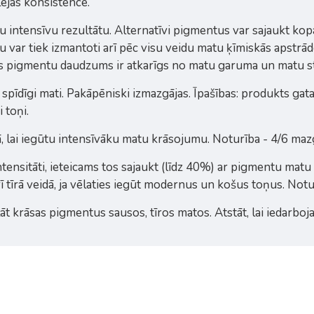
lejas konsistence.
tu intensīvu rezultātu. Alternatīvi pigmentus var sajaukt ko
ku var tiek izmantoti arī pēc visu veidu matu ķīmiskās apst
as pigmentu daudzums ir atkarīgs no matu garuma un matu s
 spīdīgi mati. Pakāpēniski izmazgājas. Īpašības: produkts gat
 toņi.
 lai iegūtu intensīvāku matu krāsojumu. Noturība - 4/6 maz
nsitāti, ieteicams tos sajaukt (līdz 40%) ar pigmentu matu m
 tīrā veidā, ja vēlaties iegūt modernus un košus toņus. Notu
āt krāsas pigmentus sausos, tīros matos. Atstāt, lai iedarbo