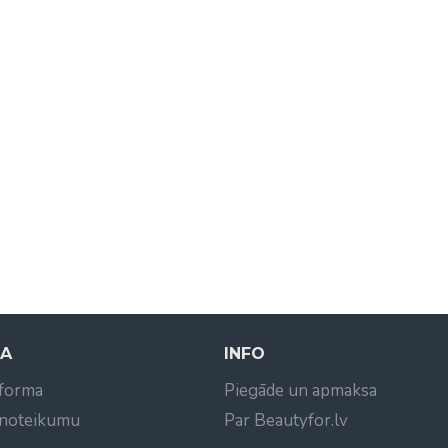
NA
INFO
 forma
Piegāde un apmaksa
 noteikumu
Par Beautyfor.lv