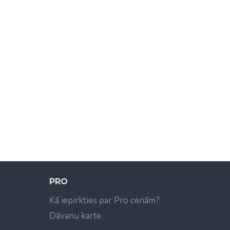
PRO
Kā iepirkties par Pro cenām?
Dāvanu karte