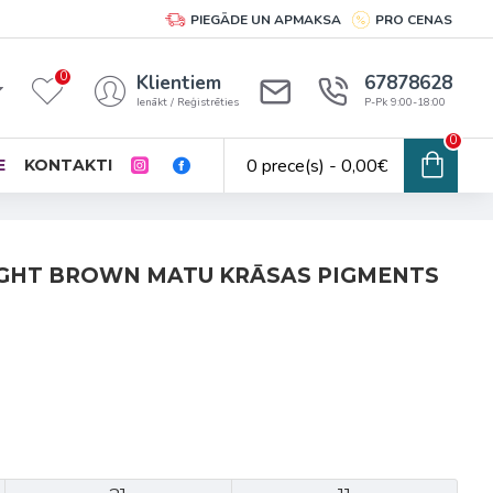
PIEGĀDE UN APMAKSA
PRO CENAS
0
Klientiem
67878628
Ienākt / Reģistrēties
P-Pk 9:00-18:00
0
0 prece(s) - 0,00€
E
KONTAKTI
LIGHT BROWN MATU KRĀSAS PIGMENTS