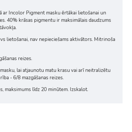
pā ar Incolor Pigment masku ērtākai lietošanai un
rādes. 40% krāsas pigmentu ir maksimālais daudzums
tāvokļa.
avs lietošanai, nav nepieciešams aktivātors. Mitrinoša
gāšanas reizes.
asku, lai atjaunotu matu krasu vai arī neitralizētu
rība - 6/8 mazgāšanas reizes.
jas, maksimums līdz 20 minūtem. Izskalot.