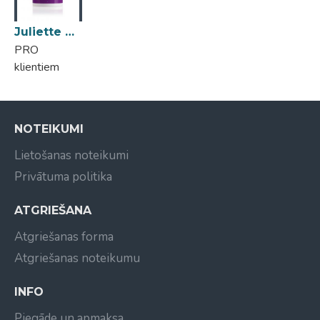
Juliette Armand Elements Se 416 Azulene Calming Mask 280ml
PRO
klientiem
NOTEIKUMI
Lietošanas noteikumi
Privātuma politika
ATGRIEŠANA
Atgriešanas forma
Atgriešanas noteikumu
INFO
Piegāde un apmaksa