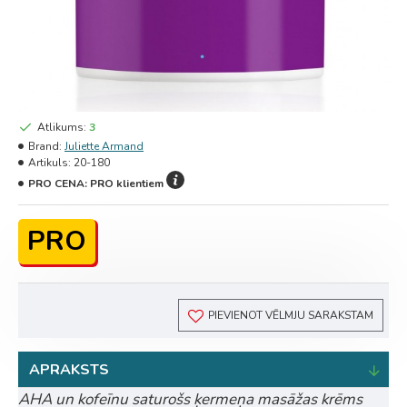
Atlikums:
3
Brand:
Juliette Armand
Artikuls:
20-180
PRO CENA:
PRO klientiem
PRO
PIEVIENOT VĒLMJU SARAKSTAM
APRAKSTS
AHA un kofeīnu saturošs ķermeņa masāžas krēms