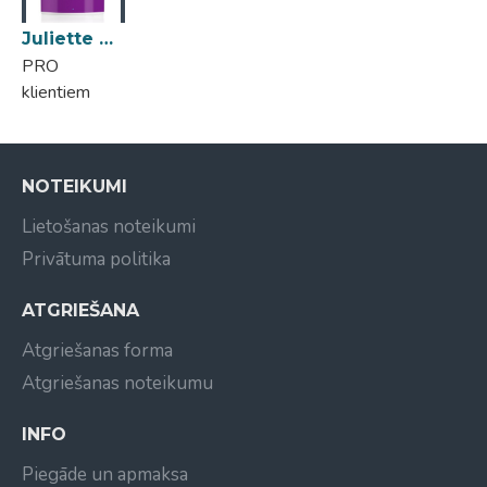
Risinājums:
Hydration, Lifting
Juliette Armand Elements Bs Bust Firming Gel 500ml
Ādas tips:
Normāla āda, Kombinēta āda, Sausa āda,
PRO
Taikaina āda
klientiem
NOTEIKUMI
Lietošanas noteikumi
Privātuma politika
ATGRIEŠANA
Atgriešanas forma
Atgriešanas noteikumu
INFO
Piegāde un apmaksa