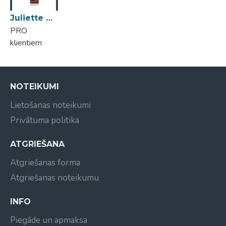
Ādas tips:
Normāla āda, Kombinēta āda, Sausa āda,
Juliette Armand Elements Pr 207 Protection Peeling 10ml
Taikaina āda
PRO
klientiem
NOTEIKUMI
Lietošanas noteikumi
Privātuma politika
ATGRIEŠANA
Atgriešanas forma
Atgriešanas noteikumu
INFO
Piegāde un apmaksa