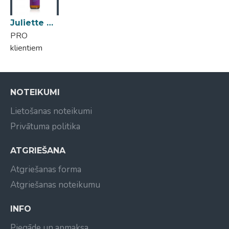
Juliette Armand Elements Ag 310 Lifting Fort Serum 55ml
PRO
klientiem
NOTEIKUMI
Lietošanas noteikumi
Privātuma politika
ATGRIEŠANA
Atgriešanas forma
Atgriešanas noteikumu
INFO
Piegāde un apmaksa