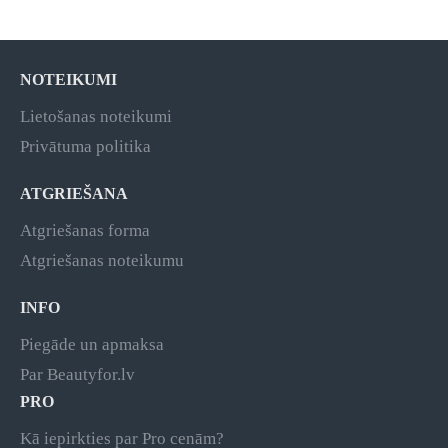
NOTEIKUMI
Lietošanas noteikumi
Privātuma politika
ATGRIEŠANA
Atgriešanas forma
Atgriešanas noteikumu
INFO
Piegāde un apmaksa
Par Beautyfor.lv
PRO
Kā iepirkties par Pro cenām?