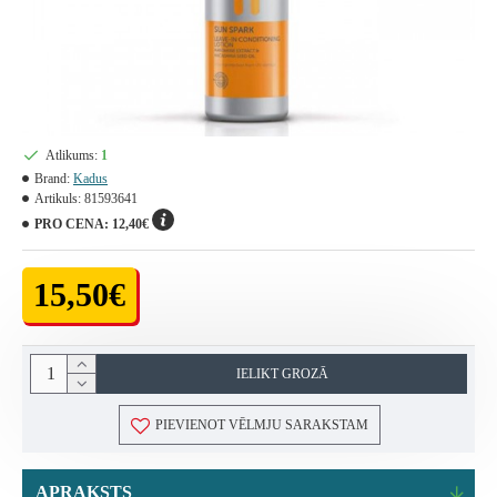
Atlikums:
1
Brand:
Kadus
Artikuls:
81593641
PRO CENA:
12,40€
15,50€
IELIKT GROZĀ
PIEVIENOT VĒLMJU SARAKSTAM
APRAKSTS