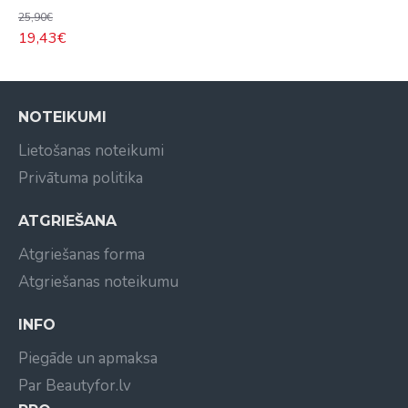
25,90€
19,43€
NOTEIKUMI
Lietošanas noteikumi
Privātuma politika
ATGRIEŠANA
Atgriešanas forma
Atgriešanas noteikumu
INFO
Piegāde un apmaksa
Par Beautyfor.lv