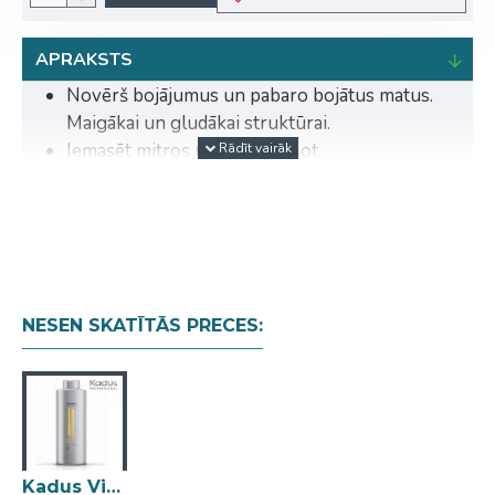
APRAKSTS
Novērš bojājumus un pabaro bojātus matus.
Maigākai un gludākai struktūrai.
Iemasēt mitros matos. Izskalot.
ATJAUNO UN BARO BOJĀTUS MATUS
Mūsu sastāvu ar īpašām sastāvdaļām bojātiem matiem
ir iedvesmojis zīds un mandeles:
Zīds ir izslavēts ar dabisko poliamīdu šķiedru
sastāvu uz proteīnu bāzes, kura šķiedras ir
NESEN SKATĪTĀS PRECES:
ārkārtīgi izturīgas un gludas. Tās arī efektīvi
atstaro gaismu un rada intensīvu spīdumu.
Mandele ir pazīstama ar aizsargājošiem lipīdiem,
kas sniedz matiem spēku.
Kadus Visible Repair šampūns bojātiem matiem 1L