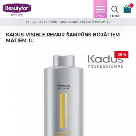
0
Kadus Visible Repair šampūns bojātiem matiem 1L
KADUS VISIBLE REPAIR ŠAMPŪNS BOJĀTIEM
MATIEM 1L
-25 %