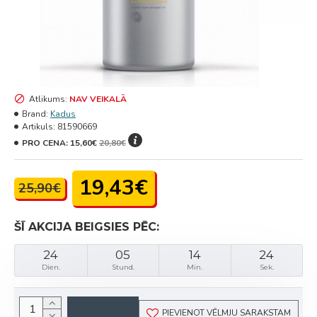
Atlikums:
NAV VEIKALĀ
Brand:
Kadus
Artikuls:
81590669
PRO CENA:
15,60€
20,80€
19,43€
25,90€
ŠĪ AKCIJA BEIGSIES PĒC:
24
05
14
24
Dien.
Stund.
Min.
Sek.
PIEVIENOT VĒLMJU SARAKSTAM